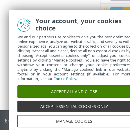
Your account, your cookies
Consulte el i
choice
El indi
We and our partners use cookies to give you the best optimize
provien
online experience, analyze our website traffic, and serve you wit
personalized ads. You can agree to the collection of all cookies b
Managem
clicking "Accept all and close", decline all non-essential cookies b
choosing "Accept essential cookies only", or adjust your cooki
settings by clicking "Manage cookies". You also have the right t
withdraw your consent or change your cookie preference
anytime by clicking the "Manage cookies" link in our websit
footer or in your account settings (if available). For mor
information, see our
Cookie Policy
.
ACCEPT ALL AND CLOSE
ACCEPT ESSENTIAL COOKIES ONLY
End of Life
Base de conocimiento de ESET
Foro de ESET
ES
MANAGE COOKIES