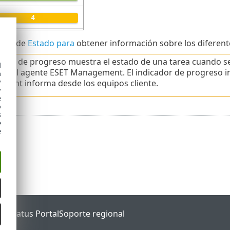
cono de
Estado para
obtener información sobre los diferente
cador de progreso muestra el estado de una tarea cuando se 
d
e del agente ESET Management. El indicador de progreso i
h
y
ent informa desde los equipos cliente.
y
e
o
s
e
e
ET Status Portal
Soporte regional