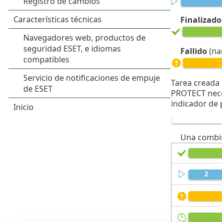
Finalizado
Fallido
(na
Tarea creada 
PROTECT neces
indicador de 
Una combin