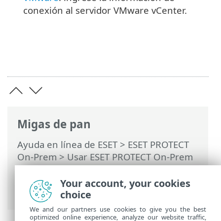
conexión al servidor VMware vCenter.
Migas de pan
Ayuda en línea de ESET
>
ESET PROTECT
On-Prem
>
Usar ESET PROTECT On-Prem
>
ESET PROTECT On-Prem Menú principal
>
Tareas
>
Tareas del servidor
>
Your account, your cookies
Sincronización de grupos estáticos
choice
We and our partners use cookies to give you the best
optimized online experience, analyze our website traffic,