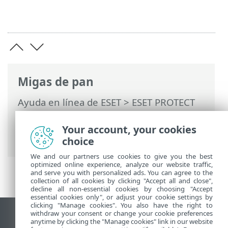
Migas de pan
Ayuda en línea de ESET
>
ESET PROTECT
On-Prem
>
Usar ESET PROTECT On-Prem
>
ESET PROTECT On-Prem Menú principal
Your account, your cookies
>
Más
> Registro de auditoría
choice
We and our partners use cookies to give you the best
optimized online experience, analyze our website traffic,
and serve you with personalized ads. You can agree to the
collection of all cookies by clicking "Accept all and close",
decline all non-essential cookies by choosing "Accept
essential cookies only", or adjust your cookie settings by
clicking "Manage cookies". You also have the right to
withdraw your consent or change your cookie preferences
Ver sitio del escritorio
anytime by clicking the "Manage cookies" link in our website