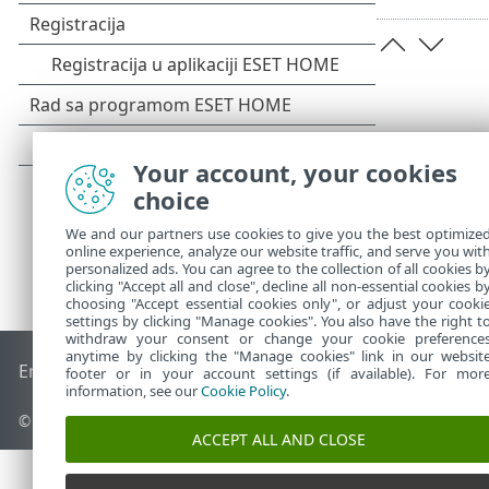
Your account, your cookies
choice
We and our partners use cookies to give you the best optimize
online experience, analyze our website traffic, and serve you wit
personalized ads. You can agree to the collection of all cookies b
clicking "Accept all and close", decline all non-essential cookies b
choosing "Accept essential cookies only", or adjust your cooki
settings by clicking "Manage cookies". You also have the right t
withdraw your consent or change your cookie preference
anytime by clicking the "Manage cookies" link in our websit
End of Life
ESET Forum
ESET baza znanja
ESET Status Porta
footer or in your account settings (if available). For mor
information, see our
Cookie Policy
.
© 1992 - 2026 ESET, spol. s r.o. - Sva prava zadržana.
ACCEPT ALL AND CLOSE