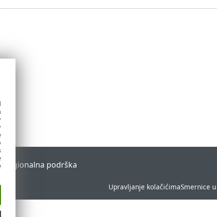
d
h
y
y
e
o
s
e
l
Regionalna podrška
e
Upravljanje kolačićima
Smernice u 