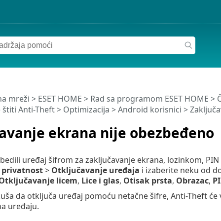
a mreži
>
ESET HOME
>
Rad sa programom ESET HOME
>
Č
štiti Anti-Theft
>
Optimizacija
> Android korisnici > Zaključ
čavanje ekrana nije obezbeđeno
bedili uređaj šifrom za zaključavanje ekrana, lozinkom, PIN
 privatnost
>
Otključavanje uređaja
i izaberite neku od d
Otključavanje licem
,
Lice i glas
,
Otisak prsta
,
Obrazac
,
P
ša da otključa uređaj pomoću netačne šifre, Anti-Theft će 
a uređaju.