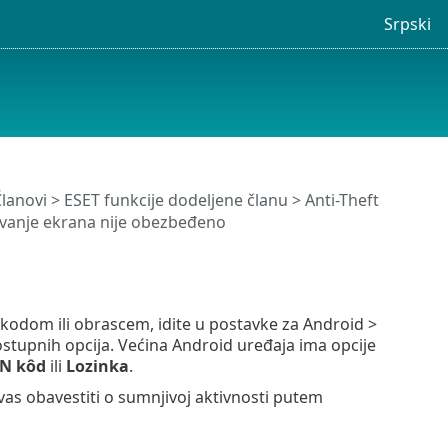
Srpski
lanovi
>
ESET funkcije dodeljene članu
>
Anti-Theft
avanje ekrana nije obezbeđeno
 kodom ili obrascem, idite u postavke za Android >
ostupnih opcija. Većina Android uređaja ima opcije
IN kôd
ili
Lozinka
.
vas obavestiti o sumnjivoj aktivnosti putem