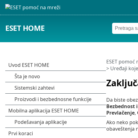
ESET HOME
ESET pomoć n
>
Uređaji koje 
Zaklju
Da biste obez
Bezbednost i
Prevlačenje
,
Ako neko poku
obaveštenja n