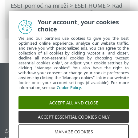
ESET pomoć na mreži
>
ESET HOME
>
Rad
sa programom ESET HOME
>
Članovi
>
ESET funkcije dodeljene članu
>
Anti-
Your account, your cookies
Theft
> Uređaji koje štiti Anti-Theft
choice
We and our partners use cookies to give you the best
optimized online experience, analyze our website traffic,
and serve you with personalized ads. You can agree to the
collection of all cookies by clicking "Accept all and close",
decline all non-essential cookies by choosing "Accept
essential cookies only", or adjust your cookie settings by
clicking "Manage cookies". You also have the right to
withdraw your consent or change your cookie preferences
Prikaži lokaciju za računare
anytime by clicking the "Manage cookies" link in our website
footer or in your account settings (if available). For more
End of Life
information, see our
Cookie Policy
.
ESET Forum
ESET baza znanja
ACCEPT ALL AND CLOSE
ESET Status Portal
Regionalna podrška
ACCEPT ESSENTIAL COOKIES ONLY
© 1992 - 2026 ESET, spol. s
Upravljanje kolačićima
MANAGE COOKIES
r.o. - Sva prava zadržana.
Smernice u vezi sa