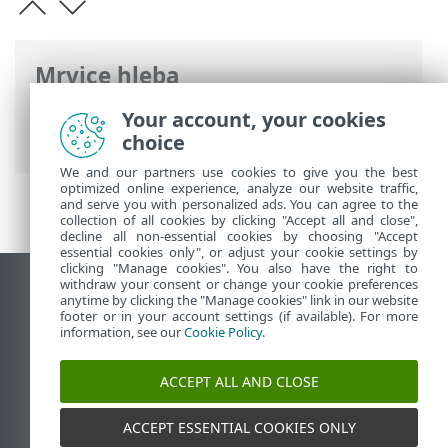
Mrvice hleba
ESET pomoć na mreži
>
ESET HOME
>
Rad
Your account, your cookies
sa programom ESET HOME
> Članovi
choice
We and our partners use cookies to give you the best
optimized online experience, analyze our website traffic,
and serve you with personalized ads. You can agree to the
collection of all cookies by clicking "Accept all and close",
decline all non-essential cookies by choosing "Accept
essential cookies only", or adjust your cookie settings by
clicking "Manage cookies". You also have the right to
withdraw your consent or change your cookie preferences
Prikaži lokaciju za računare
anytime by clicking the "Manage cookies" link in our website
footer or in your account settings (if available). For more
End of Life
information, see our
Cookie Policy
.
ESET Forum
ESET baza znanja
ACCEPT ALL AND CLOSE
ESET Status Portal
Regionalna podrška
ACCEPT ESSENTIAL COOKIES ONLY