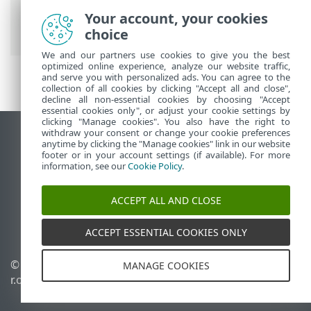
Optimizacija
> Android korisnici > Mobilni
Your account, your cookies
podaci su deaktivirani
choice
We and our partners use cookies to give you the best
optimized online experience, analyze our website traffic,
and serve you with personalized ads. You can agree to the
collection of all cookies by clicking "Accept all and close",
decline all non-essential cookies by choosing "Accept
essential cookies only", or adjust your cookie settings by
clicking "Manage cookies". You also have the right to
withdraw your consent or change your cookie preferences
Prikaži lokaciju za računare
anytime by clicking the "Manage cookies" link in our website
footer or in your account settings (if available). For more
End of Life
information, see our
Cookie Policy
.
ESET Forum
ESET baza znanja
ACCEPT ALL AND CLOSE
ESET Status Portal
Regionalna podrška
ACCEPT ESSENTIAL COOKIES ONLY
© 1992 - 2026 ESET, spol. s
Upravljanje kolačićima
MANAGE COOKIES
r.o. - Sva prava zadržana.
Smernice u vezi sa
kolačićima