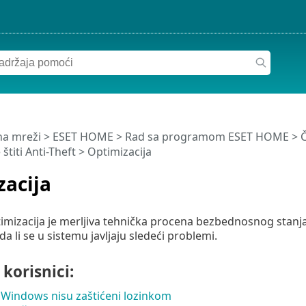
a mreži
>
ESET HOME
>
Rad sa programom ESET HOME
>
Č
štiti Anti-Theft
> Optimizacija
zacija
timizacija je merljiva tehnička procena bezbednosnog stanja
a li se u sistemu javljaju sledeći problemi.
korisnici:
 Windows nisu zaštićeni lozinkom