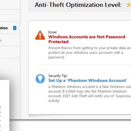
d
h
y
y
e
o