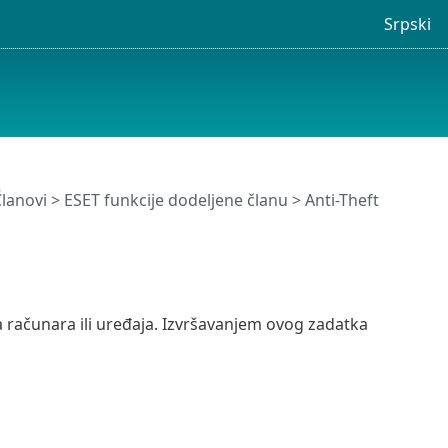
Srpski
lanovi
>
ESET funkcije dodeljene članu
>
Anti-Theft
 računara ili uređaja. Izvršavanjem ovog zadatka