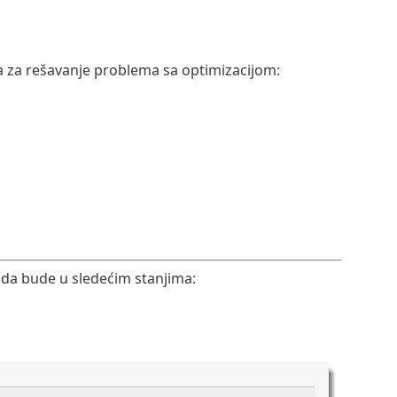
tva za rešavanje problema sa optimizacijom:
a bude u sledećim stanjima: