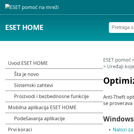
ESET HOME
ESET pomoć n
>
Uređaji koje 
Optimi
Anti-Theft op
se proverava d
Windows 
Nalozi za
•