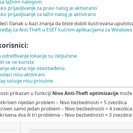
sa lažnim nalogom
o prijavljivanje za pravi nalog je aktivirano
o prijavljivanje za lažni nalog je aktivirano
edeći članak u bazi znanja da biste dobili ilustrovana uputs
ređaj za Anti-Theft u ESET kućnim aplikacijama za Windows
orisnici:
 određivanje lokacije su isključene
iti se ne koriste
vanje ekrana nije obezbeđeno
odaci nisu aktivirani
ay usluge nisu prisutne
sti prikazan u funkciji
Nivo Anti-Theft optimizacije
može d
otkriven nijedan problem – Nivo bezbednosti = 5 zvezdica
kriven samo jedan problem – Nivo bezbednosti = 4 zvezdica
krivena dva ili tri problema – Nivo bezbednosti = 3 zvezdice