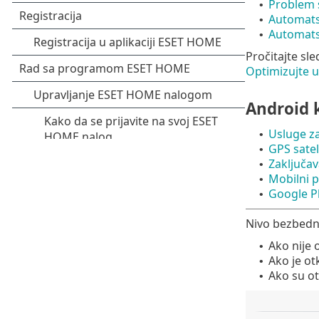
Problem 
•
Automatsk
•
Automatsk
•
Pročitajte sl
Optimizujte u
Android k
Usluge za
•
GPS satel
•
Zaključa
•
Mobilni p
•
Google Pl
•
Nivo bezbedno
Ako nije 
•
Ako je ot
•
Ako su ot
•