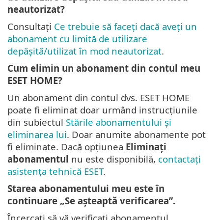
neautorizat?
Consultați
Ce trebuie să faceți dacă aveți un
abonament cu limită de utilizare
depășită/utilizat în mod neautorizat
.
Cum elimin un abonament din contul meu
ESET HOME?
Un abonament din contul dvs. ESET HOME
poate fi eliminat doar urmând instrucțiunile
din subiectul
Stările abonamentului și
eliminarea lui
. Doar anumite abonamente pot
fi eliminate. Dacă opțiunea
Eliminați
abonamentul
nu este disponibilă,
contactați
asistența tehnică ESET
.
Starea abonamentului meu este în
continuare „Se așteaptă verificarea”.
Încercați să vă verificați abonamentul