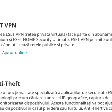
T VPN
tea ESET VPN (rețea privată virtuală) face parte din abona
ium și ESET HOME Security Ultimate. ESET VPN permite utili
 când utilizează rețele publice și private.
 Ajutor online
i-Theft
e o funcționalitate specializată a aplicațiilor de securitate E
hnologii precum căutarea adresei IP geografice, captura de 
monitorizarea dispozitivului. Aceste funcționalități vă pot ajuta
u dispozitivul în cazul pierderii sau furtului. Anti-Theft 