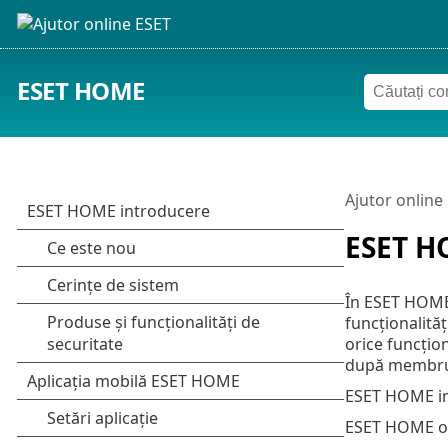
ESET HOME
Ajutor online
ESET H
În ESET HOME,
funcționalităț
orice funcțio
după membru, 
ESET HOME inte
ESET HOME ofe