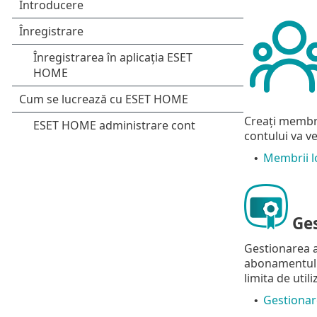
Creați membri 
contului va v
Membrii lo
•
Ges
Gestionarea a
abonamentului
limita de uti
Gestionar
•