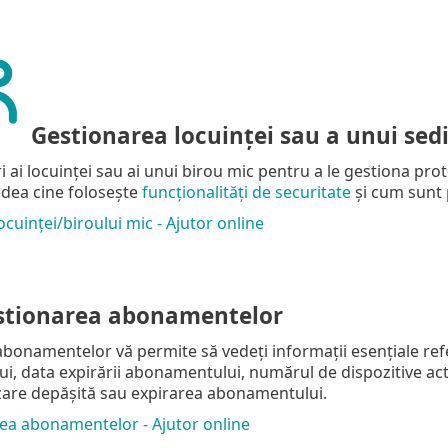
Gestionarea locuinței sau a unui sed
ai locuinței sau ai unui birou mic pentru a le gestiona prote
edea cine folosește
funcționalități de securitate
și cum sunt p
cuinței/biroului mic - Ajutor online
tionarea abonamentelor
bonamentelor vă permite să vedeți informații esențiale ref
, data expirării abonamentului, numărul de dispozitive activ
lizare depășită sau expirarea abonamentului.
ea abonamentelor - Ajutor online