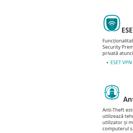
ESE
Funcționalita
Security Prem
privată atunci
ESET VPN -
•
Ant
Anti-Theft est
utilizează te
utilizator și 
computerul sa