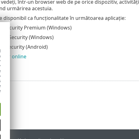
vedeți, într-un browser web de pe orice dispozitiv, activităț
ând urmărirea acestuia.
e disponibil ca funcționalitate în următoarea aplicație:
t Security Premium (Windows)
rnet Security (Windows)
e Security (Android)
d
jutor online
h
y
y
e
o
s
e
e