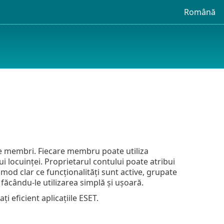
Română
pe membri. Fiecare membru poate utiliza
i locuinței. Proprietarul contului poate atribui
od clar ce funcționalități sunt active, grupate
ăcându-le utilizarea simplă și ușoară.
i eficient aplicațiile ESET.