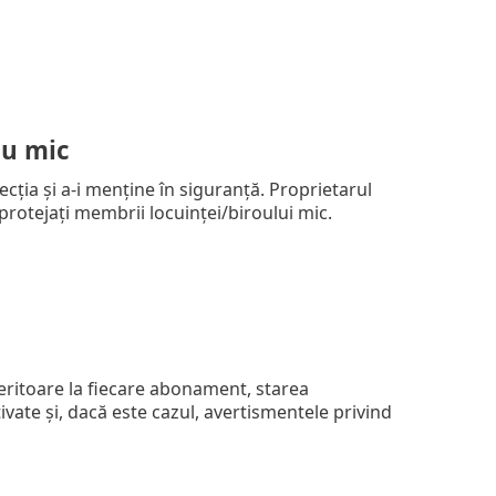
iu mic
cția și a-i menține în siguranță. Proprietarul
rotejați membrii locuinței/biroului mic.
eritoare la fiecare abonament, starea
ate și, dacă este cazul, avertismentele privind