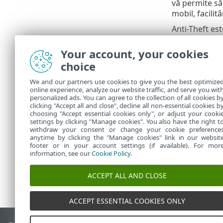
vă permite să 
mobil, facilit
Anti-Theft est
ESET Smar
•
Your account, your cookies
ESET Inte
•
choice
ESET Mobil
•
We and our partners use cookies to give you the best optimize
Anti-Theft – A
online experience, analyze our website traffic, and serve you wit
personalized ads. You can agree to the collection of all cookies b
clicking "Accept all and close", decline all non-essential cookies b
choosing "Accept essential cookies only", or adjust your cooki
settings by clicking "Manage cookies". You also have the right t
withdraw your consent or change your cookie preference
anytime by clicking the "Manage cookies" link in our websit
footer or in your account settings (if available). For mor
information, see our
Cookie Policy
.
ACCEPT ALL AND CLOSE
ACCEPT ESSENTIAL COOKIES ONLY