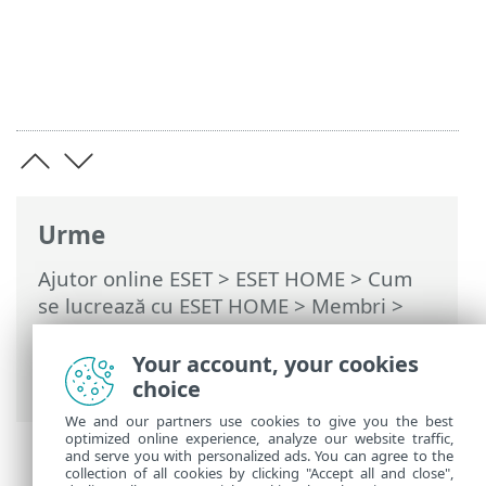
Urme
Ajutor online ESET
>
ESET HOME
>
Cum
se lucrează cu ESET HOME
>
Membri
>
Funcționalități ESET atribuite membrului
>
Anti-Theft
>
Întrebări frecvente despre
Your account, your cookies
Anti-Theft
> Nicio locație disponibilă
choice
We and our partners use cookies to give you the best
optimized online experience, analyze our website traffic,
and serve you with personalized ads. You can agree to the
collection of all cookies by clicking "Accept all and close",