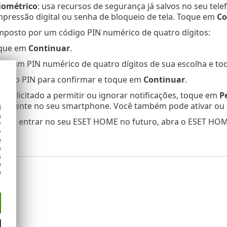
iométrico
: usa recursos de segurança já salvos no seu te
mpressão digital ou senha de bloqueio de tela. Toque em
Co
mposto por um código PIN numérico de quatro dígitos:
que em
Continuar
.
sira um PIN numérico de quatro dígitos de sua escolha e t
pita o PIN para confirmar e toque em
Continuar
.
or solicitado a permitir ou ignorar notificações, toque em
P
etamente no seu smartphone. Você também pode ativar ou 
d
h
Para entrar no seu ESET HOME no futuro, abra o ESET HOME
y
y
e
o
s
e
e