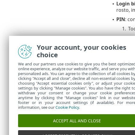
Login b
•
rosto, i
PIN
: co
•
1.
To
2.
In
Your account, your cookies
3.
Re
choice
4.
Se você f
push dir
We and our partners use cookies to give you the best optimize
online experience, analyze our website traffic, and serve you wit
Você entrou. 
personalized ads. You can agree to the collection of all cookies b
selecionado.
clicking "Accept all and close", decline all non-essential cookies b
choosing "Accept essential cookies only", or adjust your cooki
settings by clicking "Manage cookies". You also have the right t
withdraw your consent or change your cookie preference
anytime by clicking the "Manage cookies" link in our websit
footer or in your account settings (if available). For mor
information, see our
Cookie Policy
.
ACCEPT ALL AND CLOSE