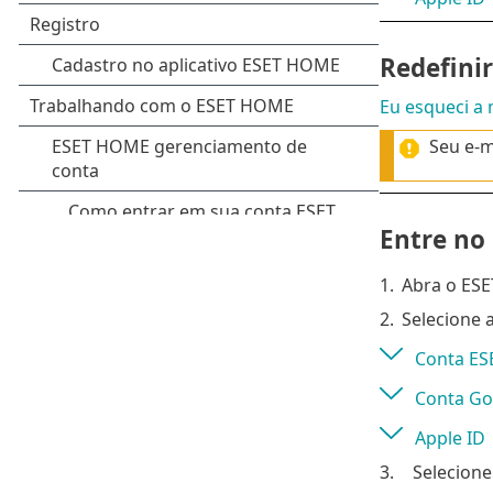
Redefini
Eu esqueci a
Seu e-m
Entre no
1.
Abra o ES
2.
Selecione 
Conta E
Conta Go
Apple ID
3.
Selecione