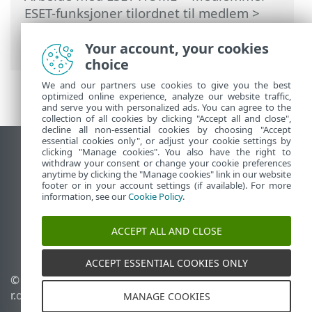
ESET-funksjoner tilordnet til medlem
>
Anti-Theft
>
Enheter som er beskyttet av
Anti-Theft
> Optimalisering
Your account, your cookies
choice
We and our partners use cookies to give you the best
optimized online experience, analyze our website traffic,
and serve you with personalized ads. You can agree to the
collection of all cookies by clicking "Accept all and close",
decline all non-essential cookies by choosing "Accept
essential cookies only", or adjust your cookie settings by
clicking "Manage cookies". You also have the right to
Se fullversjon av siden
withdraw your consent or change your cookie preferences
End of Life
anytime by clicking the "Manage cookies" link in our website
footer or in your account settings (if available). For more
ESET Kunnskapsbase
information, see our
Cookie Policy
.
ESET Forum
ESET Status Portal
ACCEPT ALL AND CLOSE
Lokal støtte
ACCEPT ESSENTIAL COOKIES ONLY
© 1992 - 2026 ESET, spol. s
Administrer
r.o. – Med enerett.
informasjonskapsler
MANAGE COOKIES
Retningslinjer for