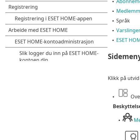
Abonnem
•
Medlemm
•
Språk
•
Varslinge
•
ESET HOME
•
Sidemen
Klikk på utvi
Over
•
Beskyttels
M
•