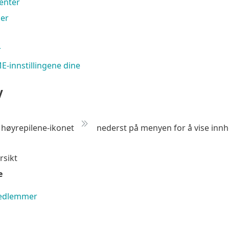
enter
er
r
-innstillingene dine
y
d høyrepilene-ikonet
nederst på menyen for å vise inn
sikt
e
edlemmer