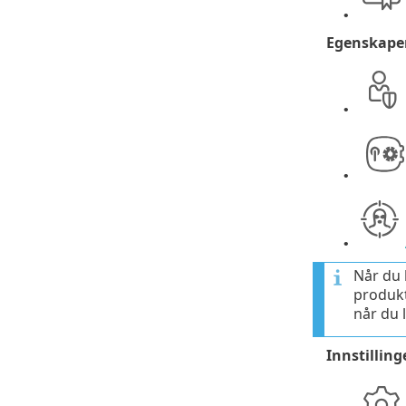
•
Egenskape
•
•
•
Når du 
produkt
når du 
Innstilling