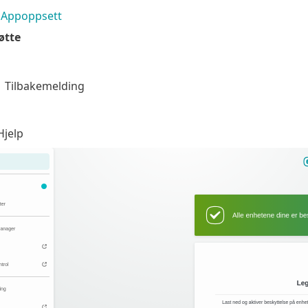
Appoppsett
øtte
Tilbakemelding
jelp