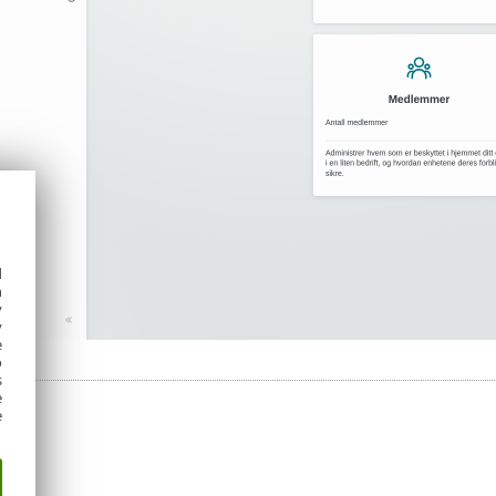
d
h
y
y
e
o
s
e
e