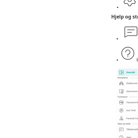
•
Hjelp og st
•
H
•