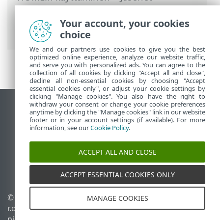
Jäsenelle määritetyt ESET-ominaisuudet
>
Anti-Theft
>
Anti-Theft ‑ratkaisun
Your account, your cookies
suojaamat laitteet
> Optimointi
choice
We and our partners use cookies to give you the best
optimized online experience, analyze our website traffic,
and serve you with personalized ads. You can agree to the
collection of all cookies by clicking "Accept all and close",
decline all non-essential cookies by choosing "Accept
essential cookies only", or adjust your cookie settings by
clicking "Manage cookies". You also have the right to
withdraw your consent or change your cookie preferences
Näytä tietokonesivusto
anytime by clicking the "Manage cookies" link in our website
footer or in your account settings (if available). For more
End of Life
information, see our
Cookie Policy
.
ESET-tietämyskanta
ESET-foorumi
ACCEPT ALL AND CLOSE
ESET Status Portal
Alueellinen tuki
ACCEPT ESSENTIAL COOKIES ONLY
© 1992 - 2026 ESET, spol. s
Evästeiden hallinta
MANAGE COOKIES
r.o. – Kaikki oikeudet
Evästekäytäntö
pidätetään.