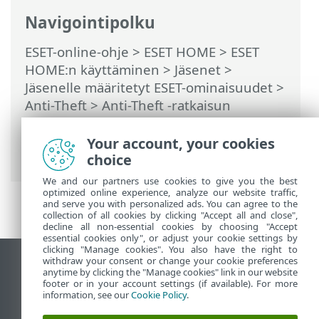
Navigointipolku
ESET-online-ohje
>
ESET HOME
>
ESET
HOME:n käyttäminen
>
Jäsenet
>
Jäsenelle määritetyt ESET-ominaisuudet
>
Anti-Theft
>
Anti-Theft ‑ratkaisun
suojaamat laitteet
>
Optimointi
>
Android-käyttäjät > Näytön lukitusta ei
Your account, your cookies
ole turvattu
choice
We and our partners use cookies to give you the best
optimized online experience, analyze our website traffic,
and serve you with personalized ads. You can agree to the
collection of all cookies by clicking "Accept all and close",
decline all non-essential cookies by choosing "Accept
essential cookies only", or adjust your cookie settings by
clicking "Manage cookies". You also have the right to
withdraw your consent or change your cookie preferences
Näytä tietokonesivusto
anytime by clicking the "Manage cookies" link in our website
footer or in your account settings (if available). For more
End of Life
information, see our
Cookie Policy
.
ESET-tietämyskanta