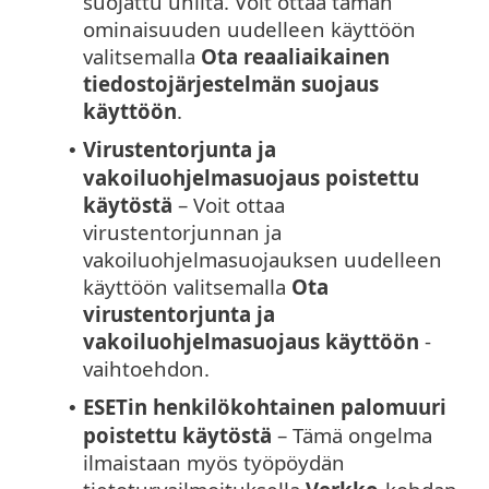
suojattu uhilta. Voit ottaa tämän
ominaisuuden uudelleen käyttöön
valitsemalla
Ota reaaliaikainen
tiedostojärjestelmän suojaus
käyttöön
.
Virustentorjunta ja
•
vakoiluohjelmasuojaus poistettu
käytöstä
– Voit ottaa
virustentorjunnan ja
vakoiluohjelmasuojauksen uudelleen
käyttöön valitsemalla
Ota
virustentorjunta ja
vakoiluohjelmasuojaus käyttöön
-
vaihtoehdon.
ESETin henkilökohtainen palomuuri
•
poistettu käytöstä
– Tämä ongelma
ilmaistaan myös työpöydän