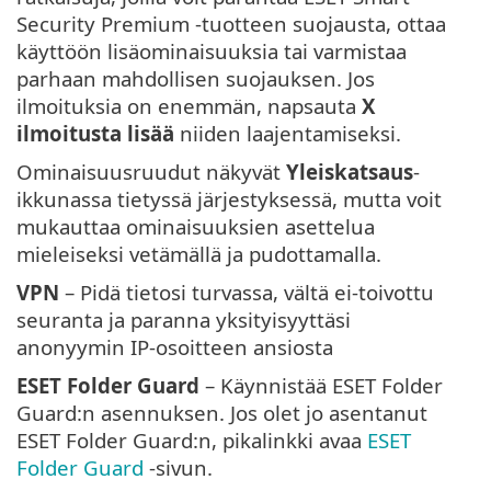
Security Premium -tuotteen suojausta, ottaa
käyttöön lisäominaisuuksia tai varmistaa
parhaan mahdollisen suojauksen. Jos
ilmoituksia on enemmän, napsauta
X
ilmoitusta lisää
niiden laajentamiseksi.
Ominaisuusruudut näkyvät
Yleiskatsaus
-
ikkunassa tietyssä järjestyksessä, mutta voit
mukauttaa ominaisuuksien asettelua
mieleiseksi vetämällä ja pudottamalla.
VPN
– Pidä tietosi turvassa, vältä ei-toivottu
seuranta ja paranna yksityisyyttäsi
anonyymin IP-osoitteen ansiosta
ESET Folder Guard
– Käynnistää ESET Folder
Guard:n asennuksen. Jos olet jo asentanut
ESET Folder Guard:n, pikalinkki avaa
ESET
Folder Guard
-sivun.