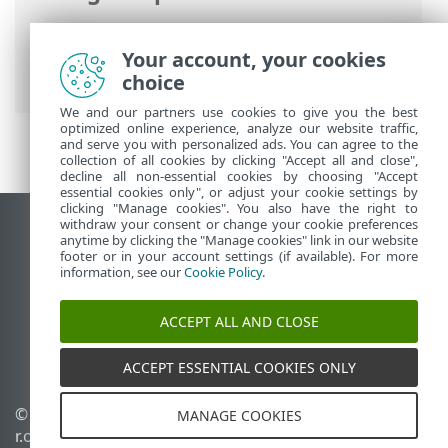
ESET-online-ohje
>
ESET Smart Security
Premium
>
Tuotteen ESET Smart Security
Your account, your cookies
Premium käsitteleminen
> Yleiskuvaus
choice
We and our partners use cookies to give you the best
optimized online experience, analyze our website traffic,
and serve you with personalized ads. You can agree to the
collection of all cookies by clicking "Accept all and close",
decline all non-essential cookies by choosing "Accept
essential cookies only", or adjust your cookie settings by
clicking "Manage cookies". You also have the right to
withdraw your consent or change your cookie preferences
Näytä tietokonesivusto
anytime by clicking the "Manage cookies" link in our website
footer or in your account settings (if available). For more
End of Life
information, see our
Cookie Policy
.
ESET-tietämyskanta
ESET-foorumi
ACCEPT ALL AND CLOSE
ESET Status Portal
Alueellinen tuki
ACCEPT ESSENTIAL COOKIES ONLY
© 1992 - 2026 ESET, spol. s
Evästeiden hallinta
MANAGE COOKIES
r.o. – Kaikki oikeudet
Evästekäytäntö