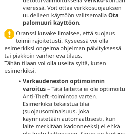
tietoturvailmoituksella
Verkko
-kohdan
vieressä. Voit ottaa verkkosuojauksen
uudelleen käyttöön valitsemalla
Ota
palomuuri käyttöön
.
Oranssi kuvake ilmaisee, että suojaus
toimii rajoitetusti. Kyseessä voi olla
esimerkiksi ongelma ohjelman päivityksessä
tai piakkoin vanheneva tilaus.
Tähän tilaan voi olla useita syitä, kuten
esimerkiksi:
Varkaudeneston optimoinnin
•
varoitus
– Tätä laitetta ei ole optimoitu
Anti-Theft -toimintoa varten.
Esimerkiksi tekaistua tiliä
(suojausominaisuus, joka
käynnistetään automaattisesti, kun
laite merkitään kadonneeksi) ei ehkä
ole luotu laitteeseen. Sinun on luotava