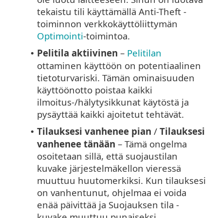
tekaistu tili käyttämällä Anti-Theft -
toiminnon verkkokäyttöliittymän
Optimointi
-toimintoa.
Pelitila aktiivinen
–
Pelitilan
•
ottaminen käyttöön on potentiaalinen
tietoturvariski. Tämän ominaisuuden
käyttöönotto poistaa kaikki
ilmoitus-/hälytysikkunat käytöstä ja
pysäyttää kaikki ajoitetut tehtävät.
Tilauksesi vanhenee pian
/
Tilauksesi
•
vanhenee tänään
– Tämä ongelma
osoitetaan sillä, että suojaustilan
kuvake järjestelmäkellon vieressä
muuttuu huutomerkiksi. Kun tilauksesi
on vanhentunut, ohjelmaa ei voida
enää päivittää ja Suojauksen tila -
kuvake muuttuu punaiseksi.