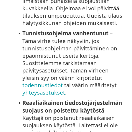
ilmaistaan punaisella suojaustilan
kuvakkeella. Ohjelmaa ei voi päivittää
tilauksen umpeuduttua. Uudista tilaus
hälytysikkunan ohjeiden mukaisesti.
Tunnistusohjelma vanhentunut
–
•
Tämä virhe tulee näkyviin, jos
tunnistusohjelman päivittäminen on
epäonnistunut useita kertoja.
Suosittelemme tarkistamaan
päivitysasetukset. Tämän virheen
yleisin syy on väärin kirjoitetut
todennustiedot
tai väärin määritetyt
yhteysasetukset
.
Reaaliaikainen tiedostojärjestelmän
•
suojaus on poistettu käytöstä
–
Käyttäjä on poistanut reaaliaikaisen
suojauksen käytöstä. Laitettasi ei ole