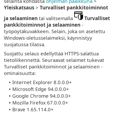
selainta kohdassa
ohjelman pääikkuna
>
Yleiskatsaus
>
Turvalliset pankkitoiminnot
ja selaaminen
tai valitsemalla
Turvalliset
pankkitoiminnot ja selaaminen
-
työpöytäkuvakkeen. Selain, joka on asetettu
Windows-oletusselaimeksi, käynnistyy
suojatussa tilassa.
Suojattu selaus edellyttää HTTPS-salattua
tietoliikennettä. Seuraavat selaimet tukevat
Turvalliset pankkitoiminnot ja selaaminen -
ominaisuutta:
Internet Explorer 8.0.0.0+
•
Microsoft Edge 94.0.0.0+
•
Google Chrome 94.0.0.0+
•
Mozilla Firefox 67.0.0.0+
•
Brave 1.65.114.0+
•