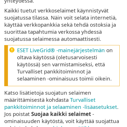
yhteydessä.
Kaikki tuetut verkkoselaimet käynnistyvät
suojatussa tilassa. Näin voit selata internetiä,
käyttää verkkopankkia sekä tehdä ostoksia ja
suorittaa tapahtumia verkossa yhdessä
suojatussa selaimessa automaattisesti.
ESET LiveGrid® -mainejärjestelmän
on
oltava käytössä (oletusarvoisesti
käytössä) sen varmistamiseksi, että
Turvalliset pankkitoiminnot ja
selaaminen -ominaisuus toimii oikein.
Katso lisätietoja suojatun selaimen
määrittämisestä kohdasta
Turvalliset
pankkitoiminnot ja selaaminen -lisäasetukset
.
Jos poistat
Suojaa kaikki selaimet
-
ominaisuuden käytöstä, voit käyttää suojattua