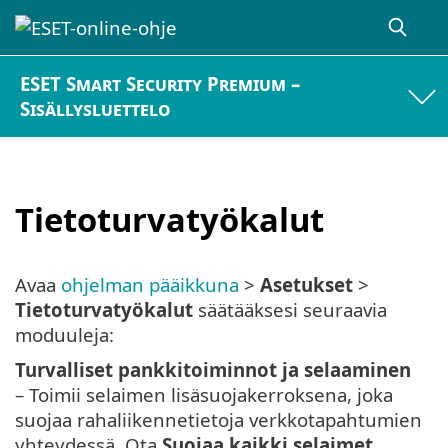
ESET Smart Security Premium –
Sisällysluettelo
Tietoturvatyökalut
Avaa
ohjelman pääikkuna
>
Asetukset
>
Tietoturvatyökalut
säätääksesi seuraavia
moduuleja:
Turvalliset pankkitoiminnot ja selaaminen
– Toimii selaimen lisäsuojakerroksena, joka
suojaa rahaliikennetietoja verkkotapahtumien
yhteydessä. Ota
Suojaa kaikki selaimet