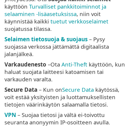
käyttöön
Turvalliset pankkitoiminnot ja
selaaminen -lisäasetuksissa
, niin voit
käynnistää kaikki
tuetut verkkoselaimet
suojatussa tilassa.
Selaimen tietosuoja & suojaus
– Pysy
suojassa verkossa jättämättä digitaalista
jalanjälkeä.
Varkaudenesto
–Ota
Anti-Theft
käyttöön, kun
haluat suojata laitteesi katoamisen tai
varkauden varalta.
Secure Data
– Kun on
Secure Data
käytössä,
voit estää yksityisten ja luottamuksellisten
tietojen väärinkäytön salaamalla tietosi.
VPN
– Suojaa tietosi ja vältä ei-toivottu
seuranta anonyymin IP-osoitteen avulla.