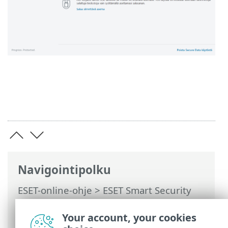
Navigointipolku
ESET-online-ohje
>
ESET Smart Security
Premium
>
Tuotteen ESET Smart Security
Premium käsitteleminen
>
Asetukset
>
Your account, your cookies