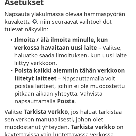
Asetukset
Napsauta yläkulmassa olevaa hammaspyörän
kuvaketta
, niin seuraavat vaihtoehdot
tulevat näkyviin:
Ilmoita / älä ilmoita minulle, kun
•
verkossa havaitaan uusi laite
– Valitse,
haluatko saada ilmoituksen, kun uusi laite
liittyy verkkoon.
Poista kaikki aiemmin tähän verkkoon
•
liitetyt laitteet
– Napsauttamalla voit
poistaa laitteet, joihin ei ole muodostettu
pitkään aikaan yhteyttä. Vahvista
napsauttamalla
Poista
.
Valitse
Tarkista verkko
, jos haluat tarkistaa
sen verkon manuaalisesti, johon olet
muodostanut yhteyden.
Tarkista verkko
on
käytettävissä vain luotettavassa verkossa.