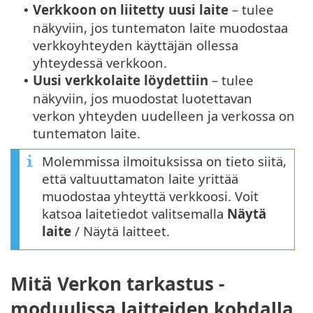
Verkkoon on liitetty uusi laite
– tulee
•
näkyviin, jos tuntematon laite muodostaa
verkkoyhteyden käyttäjän ollessa
yhteydessä verkkoon.
Uusi verkkolaite löydettiin
– tulee
•
näkyviin, jos muodostat luotettavan
verkon yhteyden uudelleen ja verkossa on
tuntematon laite.
Molemmissa ilmoituksissa on tieto siitä,
että valtuuttamaton laite yrittää
muodostaa yhteyttä verkkoosi. Voit
katsoa laitetiedot valitsemalla
Näytä
laite
/ Näytä laitteet.
Mitä Verkon tarkastus -
moduulissa laitteiden kohdalla