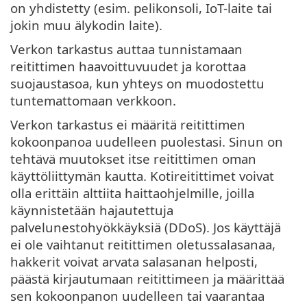
on yhdistetty (esim. pelikonsoli, IoT-laite tai
jokin muu älykodin laite).
Verkon tarkastus auttaa tunnistamaan
reitittimen haavoittuvuudet ja korottaa
suojaustasoa, kun yhteys on muodostettu
tuntemattomaan verkkoon.
Verkon tarkastus ei määritä reitittimen
kokoonpanoa uudelleen puolestasi. Sinun on
tehtävä muutokset itse reitittimen oman
käyttöliittymän kautta. Kotireitittimet voivat
olla erittäin alttiita haittaohjelmille, joilla
käynnistetään hajautettuja
palvelunestohyökkäyksiä (DDoS). Jos käyttäjä
ei ole vaihtanut reitittimen oletussalasanaa,
hakkerit voivat arvata salasanan helposti,
päästä kirjautumaan reitittimeen ja määrittää
sen kokoonpanon uudelleen tai vaarantaa