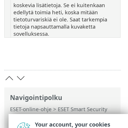
koskevia lisätietoja. Se ei kuitenkaan
edellytä toimia heti, koska mitään
tietoturvariskiä ei ole. Saat tarkempia
tietoja napsauttamalla kuvaketta
sovelluksessa.
Navigointipolku
ESET-online-ohje
>
ESET Smart Security
Premium
>
Tuotteen ESET Smart Security
Premium käsitteleminen
>
Työkalut
>
Your account, your cookies