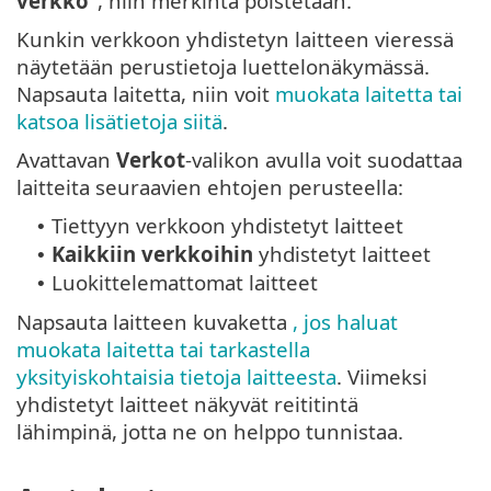
verkko”
, niin merkintä poistetaan.
Kunkin verkkoon yhdistetyn laitteen vieressä
näytetään perustietoja luettelonäkymässä.
Napsauta laitetta, niin voit
muokata laitetta tai
katsoa lisätietoja siitä
.
Avattavan
Verkot
-valikon avulla voit suodattaa
laitteita seuraavien ehtojen perusteella:
Tiettyyn verkkoon yhdistetyt laitteet
•
Kaikkiin verkkoihin
yhdistetyt laitteet
•
Luokittelemattomat laitteet
•
Napsauta laitteen kuvaketta
, jos haluat
muokata laitetta tai tarkastella
yksityiskohtaisia tietoja laitteesta
. Viimeksi
yhdistetyt laitteet näkyvät reititintä
lähimpinä, jotta ne on helppo tunnistaa.