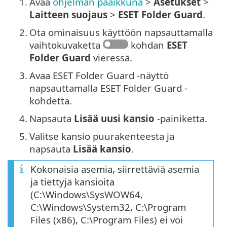
1.
Avaa
ohjelman pääikkuna
>
Asetukset
>
Laitteen suojaus
>
ESET Folder Guard
.
2.
Ota ominaisuus käyttöön napsauttamalla
vaihtokuvaketta
kohdan
ESET
Folder Guard
vieressä.
3.
Avaa ESET Folder Guard -näyttö
napsauttamalla ESET Folder Guard -
kohdetta.
4.
Napsauta
Lisää uusi kansio
-painiketta.
5.
Valitse kansio puurakenteesta ja
napsauta
Lisää kansio
.
Kokonaisia asemia, siirrettäviä asemia
ja tiettyjä kansioita
(C:\Windows\SysWOW64,
C:\Windows\System32, C:\Program
Files (x86), C:\Program Files) ei voi