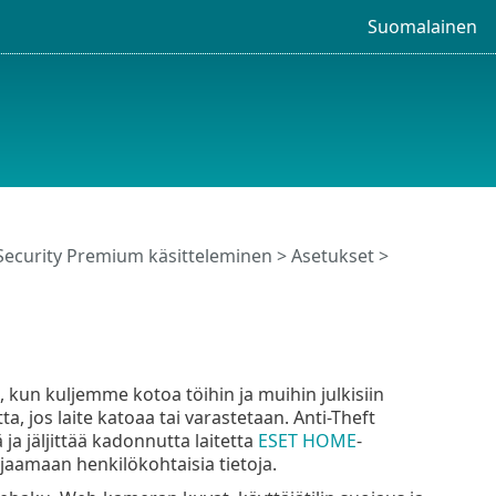
Suomalainen
Security Premium käsitteleminen
>
Asetukset
>
e, kun kuljemme kotoa töihin ja muihin julkisiin
a, jos laite katoaa tai varastetaan. Anti-Theft
a jäljittää kadonnutta laitetta
ESET HOME
-
ojaamaan henkilökohtaisia tietoja.