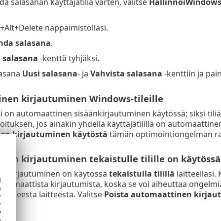
da salasanan käyttäjätiliä varten, valitse
HallinnoiWindows-
+Alt+Delete näppäimistölläsi.
hda salasana
.
 salasana
-kenttä tyhjäksi.
lasana
Uusi salasana
- ja
Vahvista salasana
-kenttiin ja pai
nen kirjautuminen Windows-tileille
äsi on automaattinen sisäänkirjautuminen käytössä; siksi tili
oituksen, jos ainakin yhdellä käyttäjätilillä on automaattin
en kirjautuminen käytöstä
tämän optimointiongelman ra
en kirjautuminen tekaistulle tilille on käytössä
n kirjautuminen on käytössä
tekaistulla tilillä
laitteellasi
d
tomaattista kirjautumista, koska se voi aiheuttaa ongelmia o
h
donneesta laitteesta. Valitse
Poista automaattinen kirjau
y
si.
y
e
o