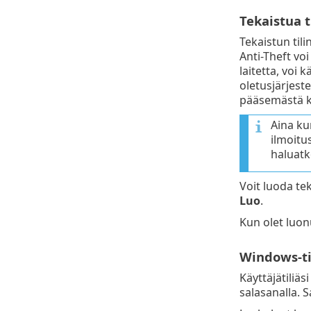
Tekaistua ti
Tekaistun til
Anti-Theft voi
laitetta, voi k
oletusjärjeste
pääsemästä kä
Aina kun
ilmoitus
haluatk
Voit luoda tek
Luo
.
Kun olet luonu
Windows-ti
Käyttäjätiliäs
salasanalla. S