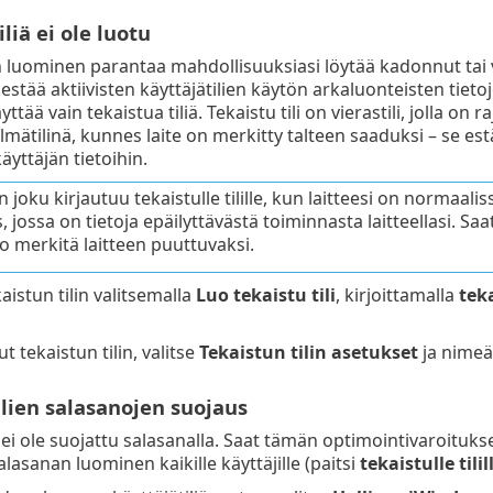
liä ei ole luotu
in luominen parantaa mahdollisuuksiasi löytää kadonnut tai va
 estää aktiivisten käyttäjätilien käytön arkaluonteisten tieto
äyttää vain tekaistua tiliä. Tekaistu tili on vierastili, jolla on
lmätilinä, kunnes laite on merkitty talteen saaduksi – se estä
yttäjän tietoihin.
 joku kirjautuu tekaistulle tilille, kun laitteesi on normaali
, jossa on tietoja epäilyttävästä toiminnasta laitteellasi. Sa
o merkitä laitteen puuttuvaksi.
aistun tilin valitsemalla
Luo tekaistu tili
, kirjoittamalla
tek
t tekaistun tilin, valitse
Tekaistun tilin asetukset
ja nimeä 
lien salasanojen suojaus
i ei ole suojattu salasanalla. Saat tämän optimointivaroitukse
alasanan luominen kaikille käyttäjille (paitsi
tekaistulle tilil