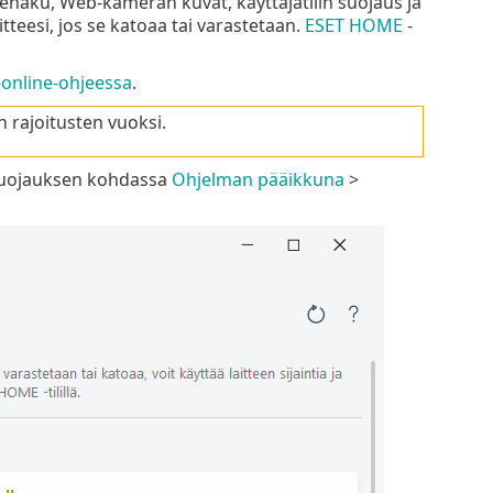
tehaku, Web-kameran kuvat, käyttäjätilin suojaus ja
tteesi, jos se katoaa tai varastetaan.
ESET HOME
-
online-ohjeessa
.
an rajoitusten vuoksi.
 suojauksen kohdassa
Ohjelman pääikkuna
>