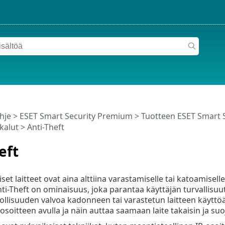
hje
>
ESET Smart Security Premium
>
Tuotteen ESET Smart 
kalut
> Anti-Theft
eft
et laitteet ovat aina alttiina varastamiselle tai katoamisell
ti-Theft on ominaisuus, joka parantaa käyttäjän turvallisuutt
llisuuden valvoa kadonneen tai varastetun laitteen käyttöä j
-osoitteen avulla ja näin auttaa saamaan laite takaisin ja su