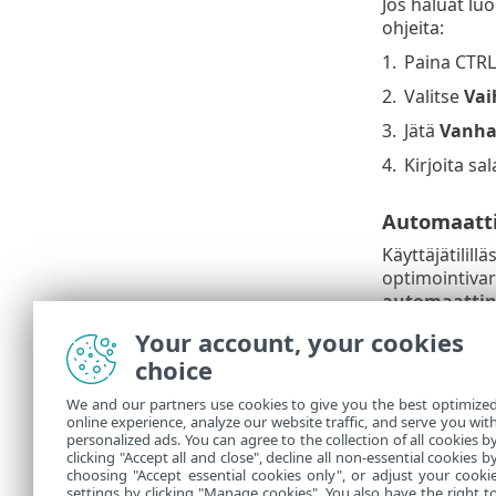
Jos haluat luo
ohjeita:
1.
Paina CTRL
2.
Valitse
Vai
3.
Jätä
Vanha
4.
Kirjoita sa
Automaatti
Käyttäjätilill
optimointivar
automaattin
Your account, your cookies
Automaattin
choice
Automaattine
We and our partners use cookies to give you the best optimize
käyttämään au
online experience, analyze our website traffic, and serve you wit
hälytyksiä ka
personalized ads. You can agree to the collection of all cookies b
ratkaisemisek
clicking "Accept all and close", decline all non-essential cookies b
choosing "Accept essential cookies only", or adjust your cooki
settings by clicking "Manage cookies". You also have the right t