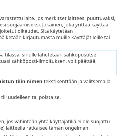
rastettu laite. Jos merkitset laitteesi puuttuvaksi,
jesi suojaamiseksi. Jokainen, joka yrittää käyttää
 rajoitetut oikeudet. Sitä käytetään
ä ketään kirjautumasta muille käyttäjätileille tai
ssa tilassa, sinulle lähetetään sähköpostitse
atuasi sähköposti-ilmoituksen, voit päättää,
aistun tilin nimen
tekstikenttään ja valitsemalla
tili uudelleen tai poista se.
n, jos vähintään yhtä käyttäjätiliä ei ole suojattu
le
) laitteella ratkaisee tämän ongelman.