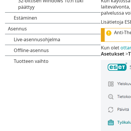
Kun käytössä 
laitevalvonta,
palvelussa voi
Lisätietoja E
Anti-The
Kun olet
otta
Asetukset
>
T