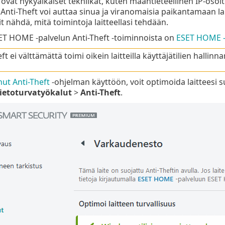
ovat nykyaikaiset tekniikat, kuten maantieteellinen IP-osoi
 Anti-Theft voi auttaa sinua ja viranomaisia paikantamaan lai
t nähdä, mitä toimintoja laitteellasi tehdään.
SET HOME -palvelun Anti-Theft -toiminnoista on
ESET HOME -
ft ei välttämättä toimi oikein laitteilla käyttäjätilien hallinn
nut Anti-Theft
-ohjelman käyttöön, voit optimoida laitteesi
ietoturvatyökalut
>
Anti-Theft
.