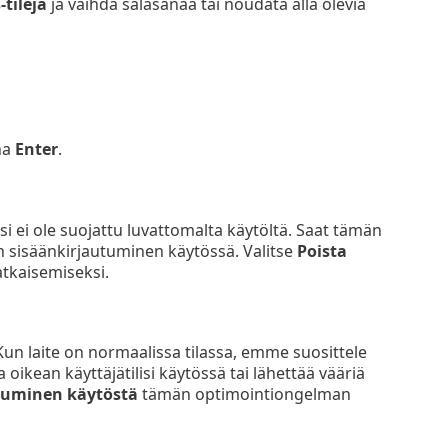
tilejä
ja vaihda salasanaa tai noudata alla olevia
na
Enter
.
äsi ei ole suojattu luvattomalta käytöltä. Saat tämän
en sisäänkirjautuminen käytössä. Valitse
Poista
tkaisemiseksi.
. Kun laite on normaalissa tilassa, emme suosittele
ikean käyttäjätilisi käytössä tai lähettää vääriä
tuminen käytöstä
tämän optimointiongelman