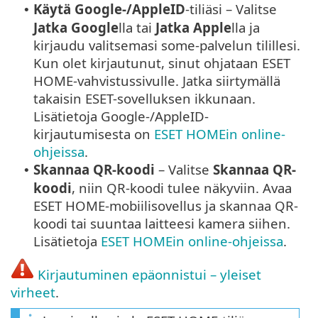
Käytä
Google
-/
AppleID
-tiliäsi – Valitse
•
Jatka
Google
lla tai
Jatka
Apple
lla ja
kirjaudu valitsemasi some-palvelun tilillesi.
Kun olet kirjautunut, sinut ohjataan ESET
HOME-vahvistussivulle. Jatka siirtymällä
takaisin ESET-sovelluksen ikkunaan.
Lisätietoja
Google
-/
AppleID
-
kirjautumisesta on
ESET HOMEin online-
ohjeissa
.
Skannaa QR-koodi
– Valitse
Skannaa QR-
•
koodi
, niin QR-koodi tulee näkyviin. Avaa
ESET HOME-mobiilisovellus ja skannaa QR-
koodi tai suuntaa laitteesi kamera siihen.
Lisätietoja
ESET HOMEin online-ohjeissa
.
Kirjautuminen epäonnistui – yleiset
virheet
.