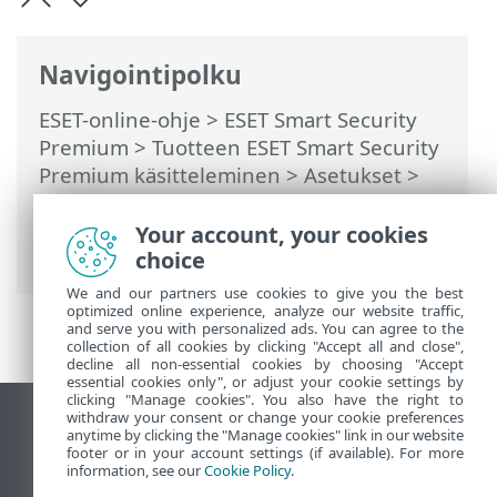
Navigointipolku
ESET-online-ohje
>
ESET Smart Security
Premium
>
Tuotteen ESET Smart Security
Premium käsitteleminen
>
Asetukset
>
Tietoturvatyökalut
>
Anti-Theft
>
Valintaikkunat – Anti-Theft > Kirjaudu
Your account, your cookies
ESET HOME-tilillesi.
choice
We and our partners use cookies to give you the best
optimized online experience, analyze our website traffic,
and serve you with personalized ads. You can agree to the
collection of all cookies by clicking "Accept all and close",
decline all non-essential cookies by choosing "Accept
essential cookies only", or adjust your cookie settings by
clicking "Manage cookies". You also have the right to
withdraw your consent or change your cookie preferences
Näytä tietokonesivusto
anytime by clicking the "Manage cookies" link in our website
footer or in your account settings (if available). For more
End of Life
information, see our
Cookie Policy
.
ESET-tietämyskanta