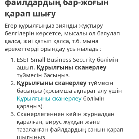
файлдардың бар-жоғын
қарап шығу
Егер құрылғыңыз зиянды жұқтыру
белгілерін көрсетсе, мысалы ол баяулап
қалса, жиі қатып қалса, т.б. мына
әрекеттерді орындау ұсынылады:
1.
ESET Small Business Security бөлімін
ашып,
Құрылғыны сканерлеу
түймесін басыңыз.
2.
Құрылғыны сканерлеу
түймесін
басыңыз (қосымша ақпарат алу үшін
Құрылғыны сканерлеу
бөлімін
қараңыз).
3.
Сканерлегеннен кейін журналдан
қаралған, вирус жұққан және
тазаланған файлдардың санын қарап
шығыңыз.