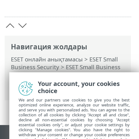
Навигация жолдары
ESET онлайн анықтамасы
>
ESET Small
Business Security
>
ESET Small Business
Security бағдарламасымен жұмыс істеу
>
Реттеу
>
Құрылғыны қорғау
>
Your account, your cookies
Инфильтрация анықталды
choice
We and our partners use cookies to give you the best
optimized online experience, analyze our website traffic,
and serve you with personalized ads. You can agree to the
collection of all cookies by clicking "Accept all and close",
decline all non-essential cookies by choosing "Accept
essential cookies only", or adjust your cookie settings by
clicking "Manage cookies". You also have the right to
withdraw your consent or change your cookie preferences
Жұмыс үстеліндегі сайтты қарау