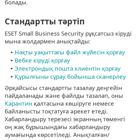
болады.
Стандартты тәртіп
ESET Small Business Security рұқсатсыз кіруді
мына жолдармен анықтайды:
Нақты уақыттағы файл жүйесін қорғау
•
Вебке кіруді қорғау
•
Электрондық пошта клиентін қорғау
•
Құрылғыны сұрау бойынша сканерлеу
•
Әрқайсысы стандартты тазалау деңгейін
пайдаланады және файлды тазалап, оны
Карантин
қалтасына көшіруге немесе
байланысты тоқтатуға әрекет етеді.
Хабарландыру терезесі экранның төменгі
оң жақ бұрышындағы хабарландыру
аумағында көрсетіледі. Анықталған/