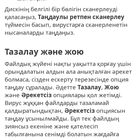
Дискінің белгілі бір бөлігін сканерлеуді
қаласаңыз,
Таңдаулы ретпен сканерлеу
түймесін басып, вирустарға сканерленетін
нысаналарды таңдаңыз.
Тазалау және жою
Файлдық жүйені нақты уақытта қорғау үшін
орындалатын алдын ала анықталған әрекет
болмаса, сізден ескерту терезесінде опция
таңдау сұралады. Әдетте
Тазалау
,
Жою
және
Әрекетсіз
опциялары қол жетімді.
Вирус жұққан файлдарды тазаламай
қалдыратындықтан,
Әрекетсіз
опциясын
таңдау ұсынылмайды. Бұл тек файлдың
зиянсыз екеніне және қателесіп
табылғанына сенімді болатын жағдайға