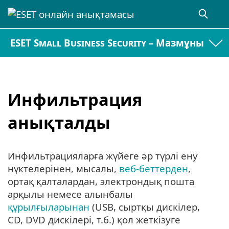
ESET Small Business Security – Мазмұны
Инфильтрация
анықталды
Инфильтрацияларға жүйеге әр түрлі ену
нүктелерінен, мысалы,
веб-беттерден
,
ортақ қалталардан, электрондық пошта
арқылы немесе алынбалы
құрылғыларынан
(USB, сыртқы дискілер,
CD, DVD дискілері, т.б.) қол жеткізуге