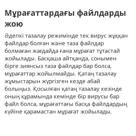
Мұрағаттардағы файлдарды
жою
Әдепкі тазалау режимінде тек вирус жұққан
файлдар болған және таза файлдар
болмаған жағдайда ғана мұрағат тұтастай
жойылады. Басқаша айтқанда, сонымен
бірге зиянсыз таза файлдар бар болса,
мұрағаттар жойылмайды. Қатаң тазалау
жұмыстарын жүргізген кезде абай
болыңыз. Қосылған қатаң тазалау кезінде
оның құрамында кемінде бір вирусы бар
файл болса, мұрағаттағы басқа файлдардың
күйіне қарамастан мұрағат жойылады.