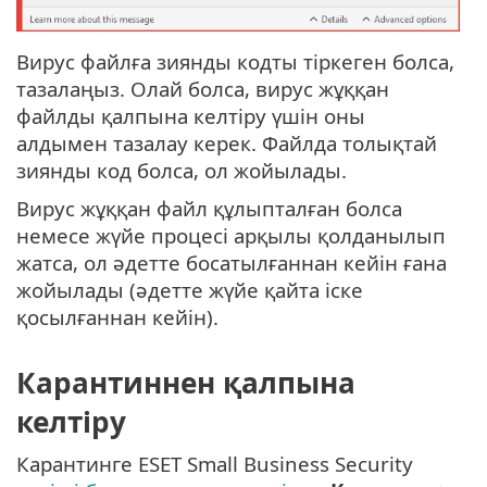
Вирус файлға зиянды кодты тіркеген болса,
тазалаңыз. Олай болса, вирус жұққан
файлды қалпына келтіру үшін оны
алдымен тазалау керек. Файлда толықтай
зиянды код болса, ол жойылады.
Вирус жұққан файл құлыпталған болса
немесе жүйе процесі арқылы қолданылып
жатса, ол әдетте босатылғаннан кейін ғана
жойылады (әдетте жүйе қайта іске
қосылғаннан кейін).
Карантиннен қалпына
келтіру
Карантинге ESET Small Business Security