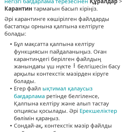
негізгі бағдарлама терезесінен
Құралдар
>
Карантин
тармағын басып кіріңіз.
Әрі карантинге көшірілген файлдарды
бастапқы орнына қалпына келтіруге
болады:
Бұл мақсатта қалпына келтіру
•
функциясын пайдаланыңыз. Оған
карантиндегі берілген файлдың
жанындағы үш нүкте
белгішесін басу
арқылы контекстік мәзірден кіруге
болады.
Егер файл
ықтимал қалаусыз
•
бағдарлама
ретінде белгіленсе,
Қалпына келтіру және алып тастау
опциясы қосылады. Әрі
Ерекшеліктер
бөлімін қараңыз.
Сондай-ақ, контекстік мәзір файлды
•