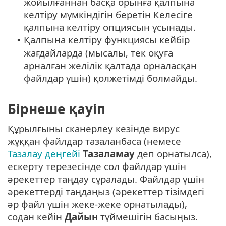
жойылғаннан басқа орынға қалпына
келтіру мүмкіндігін беретін Келесіге
қалпына келтіру опциясын ұсынады.
Қалпына келтіру функциясы кейбір
•
жағдайларда (мысалы, тек оқуға
арналған желілік қалтада орналасқан
файлдар үшін) қолжетімді болмайды.
Бірнеше қауіп
Құрылғыны сканерлеу кезінде вирус
жұққан файлдар тазаланбаса (немесе
Тазалау деңгейі
Тазаламау
деп орнатылса),
ескерту терезесінде сол файлдар үшін
әрекеттер таңдау сұралады. Файлдар үшін
әрекеттерді таңдаңыз (әрекеттер тізімдегі
әр файл үшін жеке-жеке орнатылады),
содан кейін
Дайын
түймешігін басыңыз.