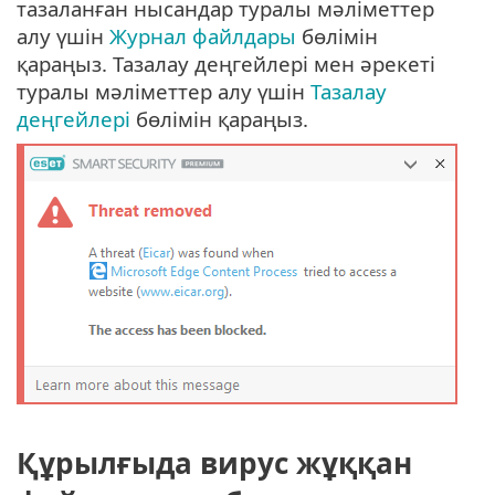
тазаланған нысандар туралы мәліметтер
алу үшін
Журнал файлдары
бөлімін
қараңыз. Тазалау деңгейлері мен әрекеті
туралы мәліметтер алу үшін
Тазалау
деңгейлері
бөлімін қараңыз.
Құрылғыда вирус жұққан