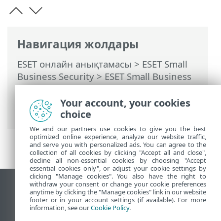
Навигация жолдары
ESET онлайн анықтамасы
>
ESET Small
Business Security
>
ESET Small Business
Security бағдарламасымен жұмыс істеу
>
Кеңейтілген орнату
>
Қорғаныстар
>
Your account, your cookies
Вебке кіруді қорғау
choice
We and our partners use cookies to give you the best
optimized online experience, analyze our website traffic,
and serve you with personalized ads. You can agree to the
collection of all cookies by clicking "Accept all and close",
decline all non-essential cookies by choosing "Accept
essential cookies only", or adjust your cookie settings by
clicking "Manage cookies". You also have the right to
withdraw your consent or change your cookie preferences
Жұмыс үстеліндегі сайтты қарау
anytime by clicking the "Manage cookies" link in our website
footer or in your account settings (if available). For more
End of Life
information, see our
Cookie Policy
.
ESET білім қоры