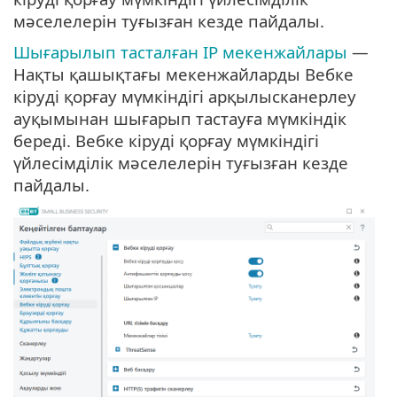
мәселелерін туғызған кезде пайдалы.
Шығарылып тасталған IP мекенжайлары
—
Нақты қашықтағы мекенжайларды Вебке
кіруді қорғау мүмкіндігі арқылысканерлеу
ауқымынан шығарып тастауға мүмкіндік
береді. Вебке кіруді қорғау мүмкіндігі
үйлесімділік мәселелерін туғызған кезде
пайдалы.