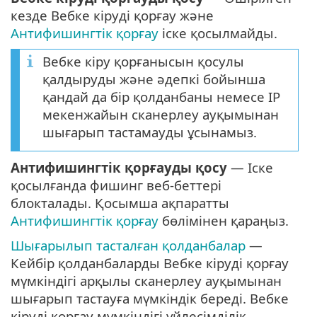
кезде Вебке кіруді қорғау және
Антифишингтік қорғау
іске қосылмайды.
Вебке кіру қорғанысын қосулы
қалдыруды және әдепкі бойынша
қандай да бір қолданбаны немесе IP
мекенжайын сканерлеу ауқымынан
шығарып тастамауды ұсынамыз.
Антифишингтік қорғауды қосу
— Іске
қосылғанда фишинг веб-беттері
блокталады. Қосымша ақпаратты
Антифишингтік қорғау
бөлімінен қараңыз.
Шығарылып тасталған қолданбалар
—
Кейбір қолданбаларды Вебке кіруді қорғау
мүмкіндігі арқылы сканерлеу ауқымынан
шығарып тастауға мүмкіндік береді. Вебке
кіруді қорғау мүмкіндігі үйлесімділік