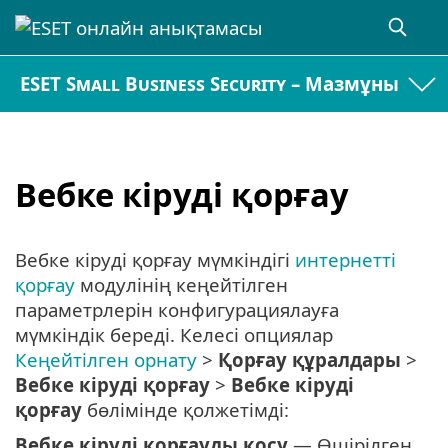
ESET Small Business Security – Мазмұны
Вебке кіруді қорғау
Вебке кіруді қорғау мүмкіндігі
интернетті
қорғау
модулінің кеңейтілген
параметрлерін конфигурациялауға
мүмкіндік береді. Келесі опциялар
Кеңейтілген орнату
>
Қорғау құралдары
>
Вебке кіруді қорғау
>
Вебке кіруді
қорғау
бөлімінде қолжетімді:
Вебке кіруді қорғауды қосу
— Өшірілген