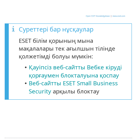
Суреттері бар нұсқаулар
ESET білім қорының мына
мақалалары тек ағылшын тілінде
қолжетімді болуы мүмкін:
Қауіпсіз веб-сайтты Вебке кіруді
•
қорғаумен блокталуына қоспау
Веб-сайтты ESET Small Business
•
Security
арқылы блоктау