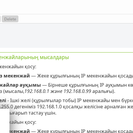
кенжайларының мысалдары
екенжайын қосу:
з мекенжай
— Жеке құрылғының IP мекенжайын қосад
жайлар ауқымы
— Бірнеше құрылғының IP ауқымын көр
із (мысалы,
192.168.0.1 және 192.168.0.99
аралығы).
елі
- Ішкі желі (құрылғылар тобы) IP мекенжайы мен бү
.255.0 дегеніміз 192.168.1.0 қосалқы желісіне арналған ж
ін шығарып тастау үшін.
екенжайын қосу:
з мекенжай
— Жеке құрылғының IP мекенжайын қосад