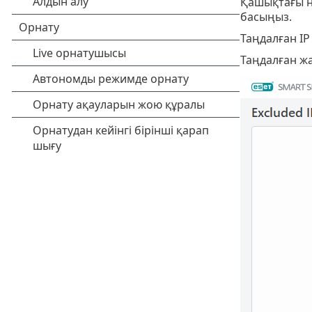
Қашықтағы н
басыңыз.
Таңдалған I
Таңдалған ж