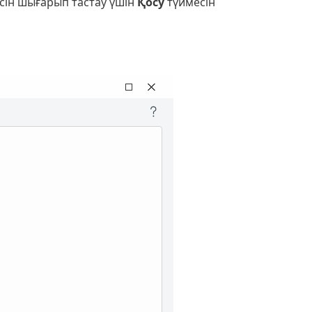
сін шығарып тастау үшін
Қосу
түймесін