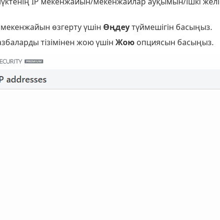
үктенің IP мекенжайын/мекенжайлар ауқымын/ішкі желі
P мекенжайын өзгерту үшін
Өңдеу
түймешігін басыңыз.
азбаларды тізімінен жою үшін
Жою
опциясын басыңыз.