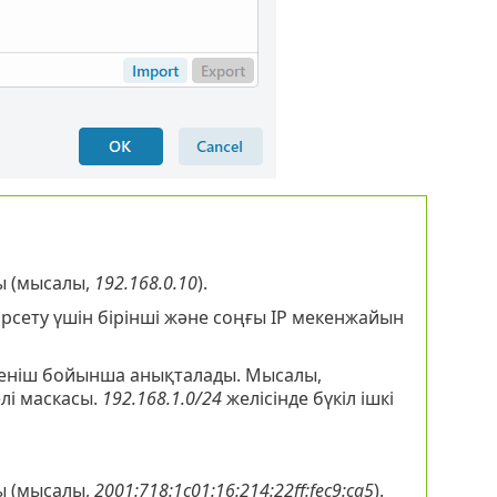
ы (мысалы,
192.168.0.10
).
сету үшін бірінші және соңғы IP мекенжайын
ркеніш бойынша анықталады. Мысалы,
елі маскасы.
192.168.1.0/24
желісінде бүкіл ішкі
ы (мысалы,
2001:718:1c01:16:214:22ff:fec9:ca5
).