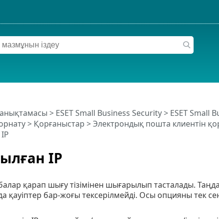
 анықтамасы
>
ESET Small Business Security
>
ESET Small B
орнату
>
Қорғаныстар
>
Электрондық пошта клиентін қо
IP
ылған IP
збалар қарап шығу тізімінен шығарылып тасталады. Таң
 қауіптер бар-жоғы тексерілмейді. Осы опцияны тек се