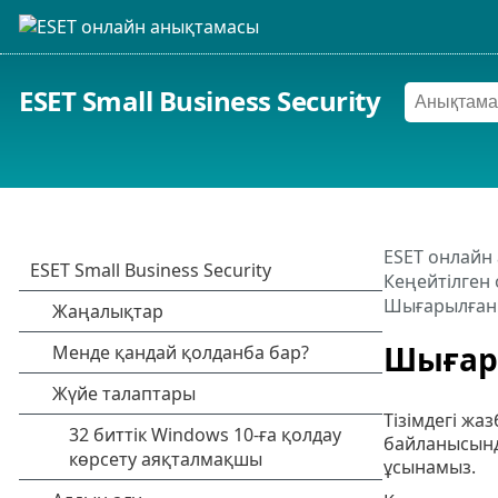
ESET Small Business Security
ESET онлайн
Кеңейтілген 
Шығарылған 
Шығар
Тізімдегі жа
байланысында
ұсынамыз.