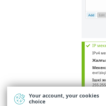
IP ме
IPv4 м
Жалғы
Мекен
енгізің
Ішкі ж
255.255
тор түр
Your account, your cookies
IPv6 м
choice
Жалғы