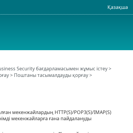
Қазақша
usiness Security бағдарламасымен жұмыс істеу
>
рғау
>
Поштаны тасымалдауды қорғау
>
далған мекенжайлардың HTTP(S)/POP3(S)/IMAP(S)
німді мекенжайларға ғана пайдалануды