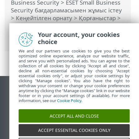
Business Security
>
ESET Small Business
Security бағдарламасымен жұмыс істеу
>
Кеңейтілген орнату
>
Қорғаныстар
>
Электрондық пошта клиентін қорғау
>
Поштаны тасымалдауды қорғау
>
Your account, your cookies
Қамтылмаған бағдарламалар
choice
We and our partners use cookies to give you the best
optimized online experience, analyze our website traffic,
and serve you with personalized ads. You can agree to the
collection of all cookies by clicking "Accept all and close",
decline all non-essential cookies by choosing "Accept
essential cookies only", or adjust your cookie settings by
clicking "Manage cookies". You also have the right to
withdraw your consent or change your cookie preferences
Жұмыс үстеліндегі сайтты қарау
anytime by clicking the "Manage cookies" link in our website
footer or in your account settings (if available). For more
End of Life
information, see our
Cookie Policy
.
ESET білім қоры
ESET форумы
ACCEPT ALL AND CLOSE
ESET Status Portal
Аймақтық қолдау
ACCEPT ESSENTIAL COOKIES ONLY