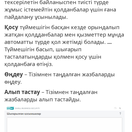
тексерілетін байланыспен тиісті түрде
жұмыс істемейтін қолданбалар үшін ғана
пайдалану ұсынылады.
Қосу
түймешігін басқан кезде орындалып
жатқан қолдданбалар мен қызметтер мұнда
автоматты түрде қол жетімді болады.
...
Түймешігін басып, шығарып
тасталатындарды қолмен қосу үшін
қолданбаға өтіңіз.
Өңдеу
– Тізімнен таңдалған жазбаларды
өңдеу.
Алып тастау
– Тізімнен таңдалған
жазбаларды алып тастайды.