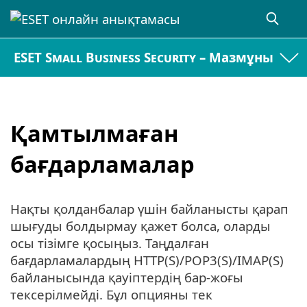
ESET Small Business Security – Мазмұны
Қамтылмаған
бағдарламалар
Нақты қолданбалар үшін байланысты қарап
шығуды болдырмау қажет болса, оларды
осы тізімге қосыңыз. Таңдалған
бағдарламалардың HTTP(S)/POP3(S)/IMAP(S)
байланысында қауіптердің бар-жоғы
тексерілмейді. Бұл опцияны тек