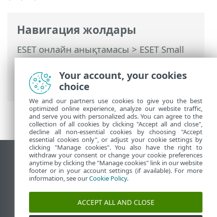
Навигация жолдары
ESET онлайн анықтамасы
>
ESET Small
Business Security
>
ESET Small Business
Security бағдарламасымен жұмыс істеу
Your account, your cookies
> Кеңейтілген орнату
choice
We and our partners use cookies to give you the best
optimized online experience, analyze our website traffic,
and serve you with personalized ads. You can agree to the
collection of all cookies by clicking "Accept all and close",
decline all non-essential cookies by choosing "Accept
essential cookies only", or adjust your cookie settings by
clicking "Manage cookies". You also have the right to
withdraw your consent or change your cookie preferences
Жұмыс үстеліндегі сайтты қарау
anytime by clicking the "Manage cookies" link in our website
footer or in your account settings (if available). For more
End of Life
information, see our
Cookie Policy
.
ESET білім қоры
ESET форумы
ACCEPT ALL AND CLOSE
ESET Status Portal