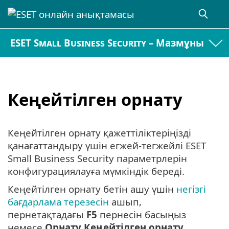
ESET Small Business Security – Мазмұны
Кеңейтілген орнату
Кеңейтілген орнату қажеттіліктеріңізді
қанағаттандыру үшін егжей-тегжейлі ESET
Small Business Security параметрлерін
конфигурациялауға мүмкіндік береді.
Кеңейтілген орнату бетін ашу үшін
негізгі
бағдарлама терезесін
ашып,
пернетақтадағы
F5
пернесін басыңыз
немесе
Орнату
Кеңейтілген орнату