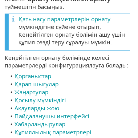
түймешігін басыңыз.
Қатынасу параметрлерін орнату
мүмкіндігіне сүйене отырып,
Кеңейтілген орнату бөлімін ашу үшін
құпия сөзді теру сұралуы мүмкін.
Кеңейтілген орнату бөлімінде келесі
параметрлерді конфигурациялауға болады:
Қорғаныстар
•
Қарап шығулар
•
Жаңартулар
•
Қосылу мүмкіндігі
•
Ақауларды жою
•
Пайдаланушы интерфейсі
•
Хабарландырулар
•
Құпиялылық параметрлері
•