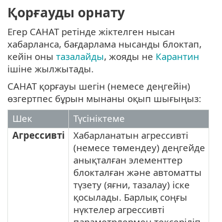
Қорғауды орнату
Егер САНАТ ретінде жіктелген нысан
хабарланса, бағдарлама нысанды блоктап,
кейін оны
тазалайды
, жояды не
Карантин
ішіне жылжытады.
САНАТ қорғауы шегін (немесе деңгейін)
өзгертпес бұрын мынаны оқып шығыңыз:
Шек
Түсініктеме
Агрессивті
Хабарланатын агрессивті
(немесе төмендеу) деңгейде
анықталған элементтер
блокталған және автоматты
түзету (яғни, тазалау) іске
қосылады. Барлық соңғы
нүктелер агрессивті
параметрлермен тексеріліп,