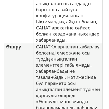
анықталған нысандарды
барынша азайтуға
конфигурацияланған.
Ықтималдық айқын болып,
САНАТ әрекетіне сәйкес
болған кезде ғана нысандар
хабарланады.
Өшіру
САНАТҚА арналған хабарлау
белсенді емес және осы
түрдің анықталған
элементтері табылмады,
хабарланбады не
тазаланбады. Нәтижесінде
бұл параметр осы
анықталған элемент түрінен
қорғауды өшіреді.
«Өшірулі» мәні зиянды
бағдарламаларды хабарлау