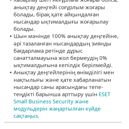
анықтау деңгейі соғұрлым жоғары
болады, бірақ қате айқындалған
нысандар ықтималдығы жоғарылау
болады.
Шын мәнінде 100% анықтау деңгейіне,
•
әрі тазаланған нысандардың зиянды
бағдарлама ретінде дұрыс
санатталмауына жол бермеудің 0%
ықтималдығына кепілдік берілмейді.
Анықтау деңгейлерінің өнімділігі мен
•
нақтылығы және қате хабарланатын
нысандар саны арасындағы тепе-
теңдікті барынша арттыру үшін
ESET
Small Business Security және
модульдерін жаңартылған күйде
сақтаңыз
.