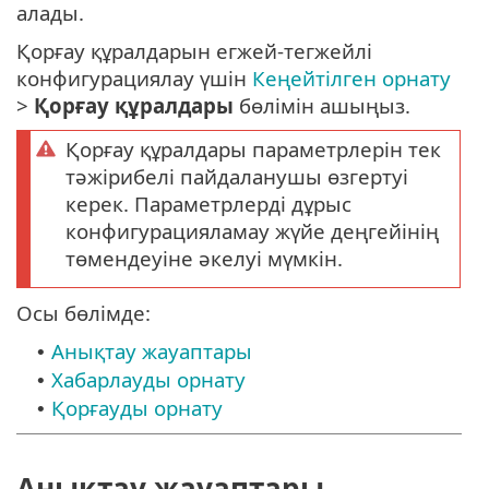
алады.
Қорғау құралдарын егжей-тегжейлі
конфигурациялау үшін
Кеңейтілген орнату
>
Қорғау құралдары
бөлімін ашыңыз.
Қорғау құралдары параметрлерін тек
тәжірибелі пайдаланушы өзгертуі
керек. Параметрлерді дұрыс
конфигурацияламау жүйе деңгейінің
төмендеуіне әкелуі мүмкін.
Осы бөлімде:
Анықтау жауаптары
•
Хабарлауды орнату
•
Қорғауды орнату
•
Анықтау жауаптары