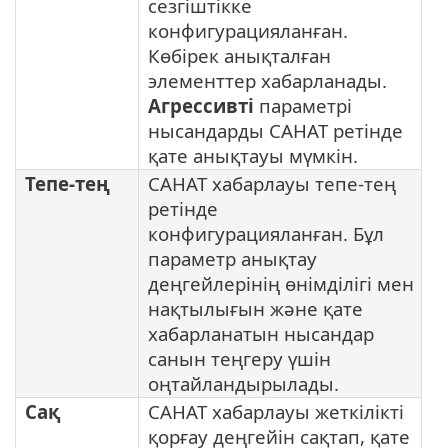
сезгіштікке
конфигурацияланған.
Көбірек анықталған
элементтер хабарланады.
Агрессивті
параметрі
нысандарды САНАТ ретінде
қате анықтауы мүмкін.
Тепе-тең
САНАТ хабарлауы тепе-тең
ретінде
конфигурацияланған. Бұл
параметр анықтау
деңгейлерінің өнімділігі мен
нақтылығын және қате
хабарланатын нысандар
санын теңгеру үшін
оңтайландырылады.
Сақ
САНАТ хабарлауы жеткілікті
қорғау деңгейін сақтап, қате