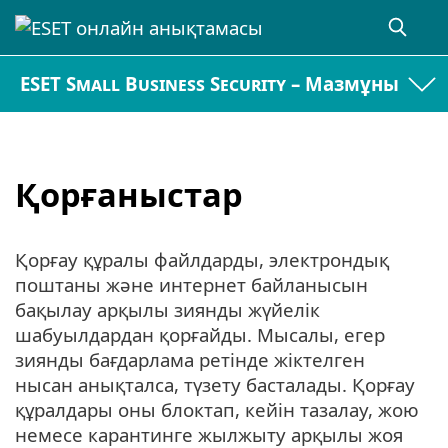
ESET Small Business Security – Мазмұны
Қорғаныстар
Қорғау құралы файлдарды, электрондық
поштаны және интернет байланысын
бақылау арқылы зиянды жүйелік
шабуылдардан қорғайды. Мысалы, егер
зиянды бағдарлама ретінде жіктелген
нысан анықталса, түзету басталады. Қорғау
құралдары оны блоктап, кейін тазалау, жою
немесе карантинге жылжыту арқылы жоя