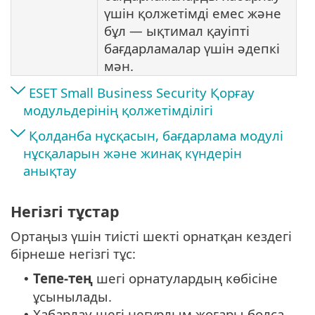
үшін қолжетімді емес және
бұл — ықтимал қауіпті
бағдарламалар үшін әдепкі
мән.
ESET Small Business Security Қорғау
модульдерінің қолжетімділігі
Қолданба нұсқасын, бағдарлама модулі
нұсқаларын және жинақ күндерін
анықтау
Негізгі тұстар
Ортаңыз үшін тиісті шекті орнатқан кездегі
бірнеше негізгі тұс:
Тепе-тең
шегі орнатулардың көбісіне
•
ұсынылады.
Хабарлау шегі неғұрлым жоғары болса,
•