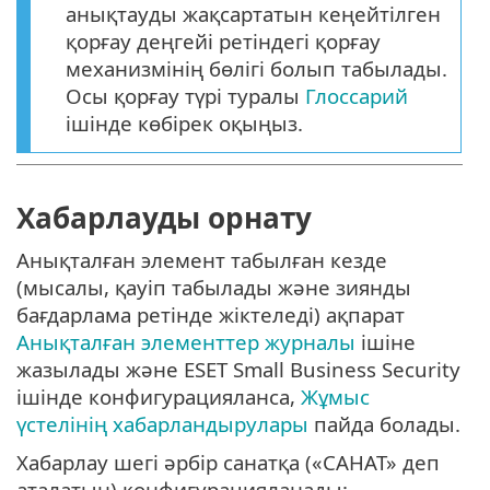
анықтауды жақсартатын кеңейтілген
қорғау деңгейі ретіндегі қорғау
механизмінің бөлігі болып табылады.
Осы қорғау түрі туралы
Глоссарий
ішінде көбірек оқыңыз.
Хабарлауды орнату
Анықталған элемент табылған кезде
(мысалы, қауіп табылады және зиянды
бағдарлама ретінде жіктеледі) ақпарат
Анықталған элементтер журналы
ішіне
жазылады және ESET Small Business Security
ішінде конфигурацияланса,
Жұмыс
үстелінің хабарландырулары
пайда болады.
Хабарлау шегі әрбір санатқа («САНАТ» деп
аталатын) конфигурацияланады: