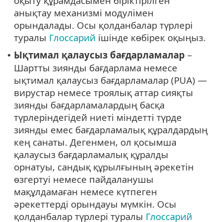
оқыту құрамдасымен біріктірілген
анықтау механизмі модулімен
орындалады. Осы қолданбалар түрлері
туралы
Глоссарий
ішінде көбірек оқыңыз.
Ықтимал қалаусыз бағдарламалар
–
•
Шартты зиянды бағдарлама немесе
ықтимал қалаусыз бағдарламалар (PUA) —
вирустар немесе троялық аттар сияқты
зиянды бағдарламалардың басқа
түрлеріндегідей ниеті міндетті түрде
зиянды емес бағдарламалық құралдардың
кең санаты. Дегенмен, ол қосымша
қалаусыз бағдарламалық құралды
орнатуы, сандық құрылғының әрекетін
өзгертуі немесе пайдаланушы
мақұлдамаған немесе күтпеген
әрекеттерді орындауы мүмкін. Осы
қолданбалар түрлері туралы
Глоссарий