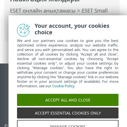
ESET онлайн анықтамасы
>
ESET Small
Business Security
>
ESET Small Business
Security бағдарламасымен жұмыс істеу
Your account, your cookies
>
Кеңейтілген орнату
> Қорғаныстар
choice
We and our partners use cookies to give you the best
optimized online experience, analyze our website traffic,
and serve you with personalized ads. You can agree to the
collection of all cookies by clicking "Accept all and close",
decline all non-essential cookies by choosing "Accept
essential cookies only", or adjust your cookie settings by
clicking "Manage cookies". You also have the right to
withdraw your consent or change your cookie preferences
Жұмыс үстеліндегі сайтты қарау
anytime by clicking the "Manage cookies" link in our website
footer or in your account settings (if available). For more
End of Life
information, see our
Cookie Policy
.
ESET білім қоры
ESET форумы
ACCEPT ALL AND CLOSE
ESET Status Portal
Аймақтық қолдау
ACCEPT ESSENTIAL COOKIES ONLY
© 1992 - 2026 ESET, spol. s
Cookie файлдарын
MANAGE COOKIES