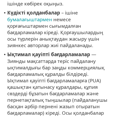
ішінде көбірек оқыңыз.
Күдікті қолданбалар
– ішіне
•
бумалағыштармен
немесе
қорғағыштармен сығымдалған
бағдарламалар кіреді. Қорғаушылардың
осы түрлерін анықтаудан жасыру үшін
зиянкес авторлар жиі пайдаланады.
Ықтимал қауіпті бағдарламалар
—
•
Зиянды мақсаттарда теріс пайдалану
ықтималдығы бар заңды коммерциялық
бағдарламалық құралды білдіреді.
Ықтимал қауіпті бағдарламаларға (PUA)
қашықтан қатынасу құралдары, құпия
сөздерді бұзатын бағдарламалар және
пернетақталық тыңшылар (пайдаланушы
басқан әрбір пернені жазып отыратын
бағдарламалар) кіреді. Осы қолданбалар