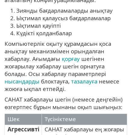
1.
Зиянды бағдарламаларды анықтау
2.
Ықтимал қалаусыз бағдарламалар
3.
Ықтимал қауіпті
4.
Күдікті қолданбалар
Компьютерлік оқыту құрамдасын қоса
анықтау механизмімен орындалған
хабарлау. Ағымдағы
қорғау
шегінен
жоғарылау хабарлау шегін орнатуға
болады. Осы хабарлау параметрлері
нысандарды
блоктауға,
тазалауға
немесе
жоюға ықпал етпейді.
САНАТ хабарлауы шегін (немесе деңгейін)
өзгертпес бұрын мынаны оқып шығыңыз:
Шек
Түсініктеме
Агрессивті
САНАТ хабарлауы ең жоғары