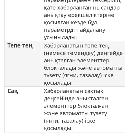
қате хабарланған нысандар
анықтау ерекшеліктеріне
қосылған кезде бұл
параметрді пайдалану
ұсынылады.
Тепе-тең
Хабарланатын тепе-тең
(немесе төмендеу) деңгейде
анықталған элементтер
блокталады және автоматты
түзету (яғни, тазалау) іске
қосылады.
Сақ
Хабарланатын сақтық
деңгейінде анықталған
элементтер блокталған
және автоматты түзету
(яғни, тазалау) іске
қосылады.