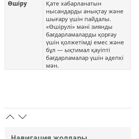
Өшіру
Қате хабарланатын
нысандарды анықтау және
шығару үшін пайдалы.
«Өшірулі» мәні зиянды
бағдарламаларды қорғау
үшін қолжетімді емес және
бұл — ықтимал қауіпті
бағдарламалар үшін әдепкі
мән.
Навигация жолдары