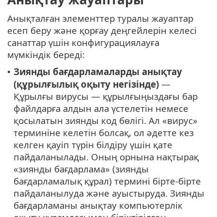
Анықталған элементтер туралы жауаптар
есеп беру және қорғау деңгейлерін келесі
санаттар үшін конфигурациялауға
мүмкіндік береді:
Зиянды бағдарламаларды анықтау
•
(құрылғылық оқыту негізінде)
—
Құрылғы вирусы — құрылғыңыздағы бар
файлдарға алдын ала үстелетін немесе
қосылатын зиянды код бөлігі. Ал «вирус»
терминіне келетін болсақ, ол әдетте кез
келген қауіп түрін білдіру үшін қате
пайдаланылады. Оның орнына нақтырақ
«зиянды бағдарлама» (зиянды
бағдарламалық құрал) термині бірте-бірте
пайдаланылуда және ауыстыруда. Зиянды
бағдарламаны анықтау компьютерлік