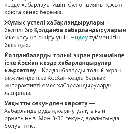
кезде хабарлауы үшін, бұл опцияны қосып
қоюға кеңес береміз.
Жұмыс үстелі хабарландырулары
–
белгілі бір
Қолданба хабарландыруларын
іске қосу не өшіру үшін
Өңдеу
түймешігін
басыңыз.
Ќолданбаларды толыќ экран режимінде
іске ќосќан кезде хабарландырулар
кљрсетпеу
– Ќолданбаларды толыќ экран
режимінде іске ќосќан кезде барлыќ
интерактивті емес хабарландыруларды
љшіріњіз.
Уақытты секундпен көрсету
—
Хабарландырудың көріну ұзақтығын
орнатыңыз. Мән 3-30 секунд аралығында
болуы тиіс.