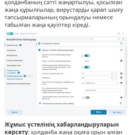
қолданбаның сәтті жаңартылуы, қосылған
жаңа құрылғылар, вирустарды қарап шығу
тапсырмаларының орындалуы немесе
табылған жаңа қауіптер кіреді.
Жұмыс үстелінің хабарландыруларын
көрсету
: қолданба жаңа оқиға орын алған