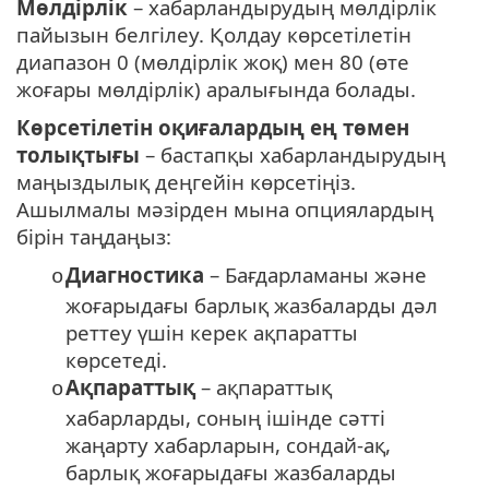
Мөлдірлік
– хабарландырудың мөлдірлік
пайызын белгілеу. Қолдау көрсетілетін
диапазон 0 (мөлдірлік жоқ) мен 80 (өте
жоғары мөлдірлік) аралығында болады.
Көрсетілетін оқиғалардың ең төмен
толықтығы
– бастапқы хабарландырудың
маңыздылық деңгейін көрсетіңіз.
Ашылмалы мәзірден мына опциялардың
бірін таңдаңыз:
Диагностика
– Бағдарламаны және
o
жоғарыдағы барлық жазбаларды дәл
реттеу үшін керек ақпаратты
көрсетеді.
Ақпараттық
– ақпараттық
o
хабарларды, соның ішінде сәтті
жаңарту хабарларын, сондай-ақ,
барлық жоғарыдағы жазбаларды