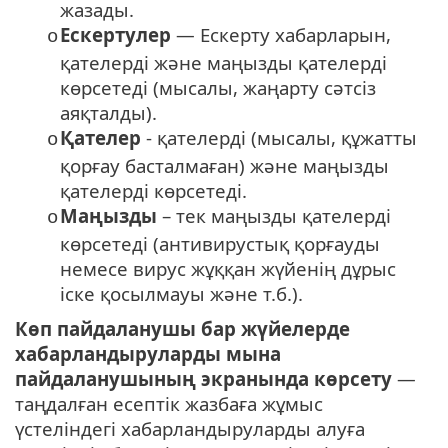
жазады.
Ескертулер
— Ескерту хабарларын,
o
қателерді және маңызды қателерді
көрсетеді (мысалы, жаңарту сәтсіз
аяқталды).
Қателер
- қателерді (мысалы, құжатты
o
қорғау басталмаған) және маңызды
қателерді көрсетеді.
Маңызды
– тек маңызды қателерді
o
көрсетеді (антивирустық қорғауды
немесе вирус жұққан жүйенің дұрыс
іске қосылмауы және т.б.).
Көп пайдаланушы бар жүйелерде
хабарландыруларды мына
пайдаланушының экранында көрсету
—
таңдалған есептік жазбаға жұмыс
үстеліндегі хабарландыруларды алуға