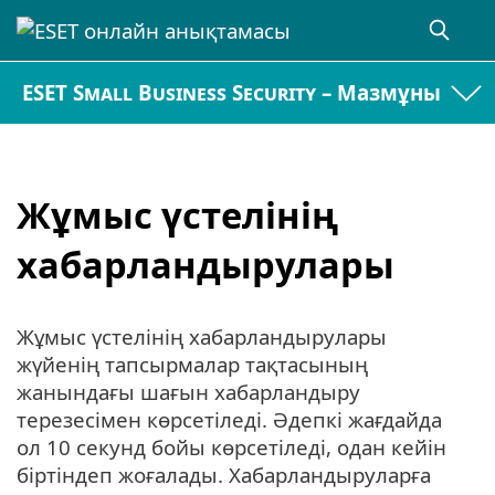
ESET Small Business Security – Мазмұны
Жұмыс үстелінің
хабарландырулары
Жұмыс үстелінің хабарландырулары
жүйенің тапсырмалар тақтасының
жанындағы шағын хабарландыру
терезесімен көрсетіледі. Әдепкі жағдайда
ол 10 секунд бойы көрсетіледі, одан кейін
біртіндеп жоғалады. Хабарландыруларға