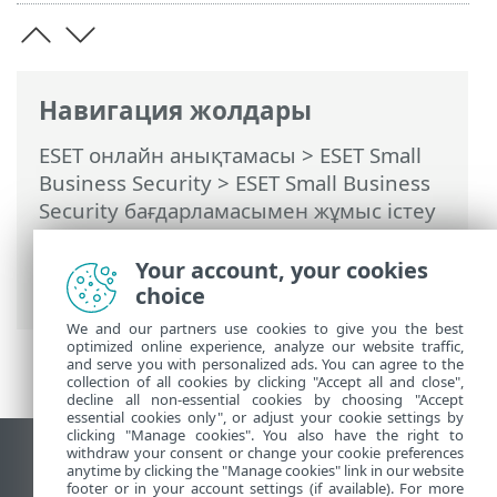
Навигация жолдары
ESET онлайн анықтамасы
>
ESET Small
Business Security
>
ESET Small Business
Security бағдарламасымен жұмыс істеу
>
Кеңейтілген орнату
>
Хабарландырулар
> Жұмыс үстелінің
Your account, your cookies
хабарландырулары
choice
We and our partners use cookies to give you the best
optimized online experience, analyze our website traffic,
and serve you with personalized ads. You can agree to the
collection of all cookies by clicking "Accept all and close",
decline all non-essential cookies by choosing "Accept
essential cookies only", or adjust your cookie settings by
clicking "Manage cookies". You also have the right to
withdraw your consent or change your cookie preferences
Жұмыс үстеліндегі сайтты қарау
anytime by clicking the "Manage cookies" link in our website
footer or in your account settings (if available). For more
End of Life