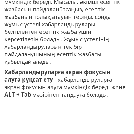
мүмкіндік береді. Мысалы, әкімші есептік
жазбасын пайдаланбасаңыз, есептік
жазбаның толық атауын теріңіз, сонда
жұмыс үстелі хабарландырулары
белгіленген есептік жазба үшін
көрсетілетін болады. Жұмыс үстелінің
хабарландыруларын тек бір
пайдаланушының есептік жазбасы
қабылдай алады.
Хабарландыруларға экран фокусын
алуға рұқсат ету
- хабарландыруларға
экран фокусын алуға мүмкіндік береді және
ALT + Tab
мәзірінен таңдауға болады.