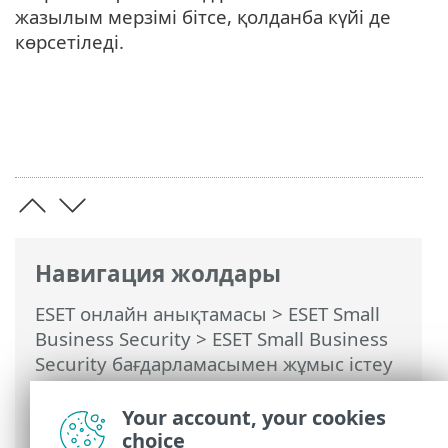
жазылым мерзімі бітсе, қолданба күйі де
көрсетіледі.
Навигация жолдары
ESET онлайн анықтамасы
>
ESET Small
Business Security
>
ESET Small Business
Security бағдарламасымен жұмыс істеу
>
Кеңейтілген орнату
>
Хабарландырулар
> Диалог терезесі -
Your account, your cookies
Қолданба күйлері
choice