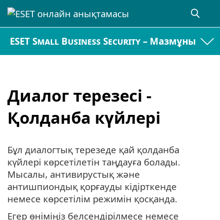
ESET Small Business Security – Мазмұны
Диалог терезесі -
Қолданба күйлері
Бұл диалогтық терезеде қай қолданба
күйлері көрсетілетін таңдауға болады.
Мысалы, антивирустық және
антишпиондық қорғауды кідірткенде
немесе көрсетілім режимін қосқанда.
Егер өніміңіз белсендірілмесе немесе