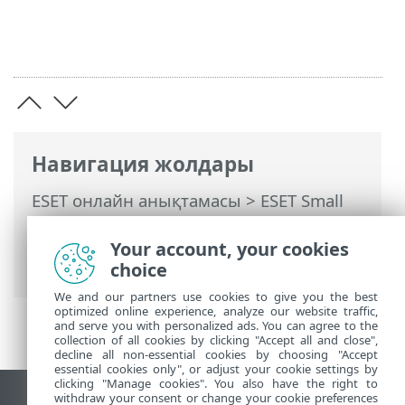
Навигация жолдары
ESET онлайн анықтамасы
>
ESET Small
Business Security
>
ESET Small Business
Security бағдарламасымен жұмыс істеу
Your account, your cookies
>
Кеңейтілген орнату
> Қарап шығулар
choice
We and our partners use cookies to give you the best
optimized online experience, analyze our website traffic,
and serve you with personalized ads. You can agree to the
collection of all cookies by clicking "Accept all and close",
decline all non-essential cookies by choosing "Accept
essential cookies only", or adjust your cookie settings by
clicking "Manage cookies". You also have the right to
withdraw your consent or change your cookie preferences