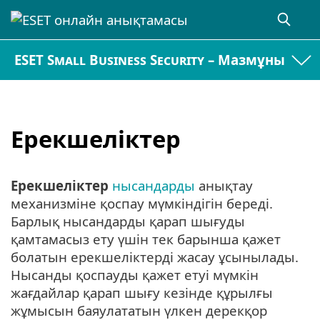
ESET Small Business Security – Мазмұны
Ерекшеліктер
Ерекшеліктер
нысандарды
анықтау
механизміне қоспау мүмкіндігін береді.
Барлық нысандарды қарап шығуды
қамтамасыз ету үшін тек барынша қажет
болатын ерекшеліктерді жасау ұсынылады.
Нысанды қоспауды қажет етуі мүмкін
жағдайлар қарап шығу кезінде құрылғы
жұмысын баяулататын үлкен дерекқор