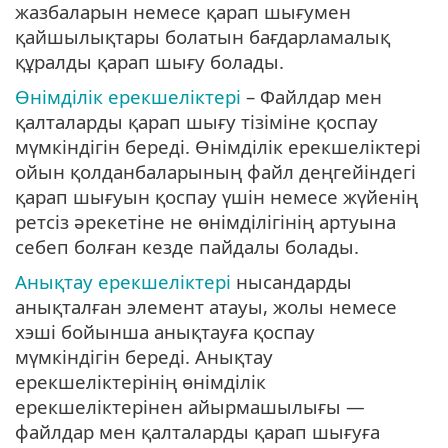
жазбаларын немесе қарап шығумен
қайшылықтары болатын бағдарламалық
құралды қарап шығу болады.
Өнімділік ерекшеліктері
– Файлдар мен
қалталарды қарап шығу тізіміне қоспау
мүмкіндігін береді. Өнімділік ерекшеліктері
ойын қолданбаларының файл деңгейіндегі
қарап шығуын қоспау үшін немесе жүйенің
ретсіз әрекетіне не өнімділігінің артуына
себеп болған кезде пайдалы болады.
Анықтау ерекшеліктері
нысандарды
анықталған элемент атауы, жолы немесе
хэші бойынша анықтауға қоспау
мүмкіндігін береді. Анықтау
ерекшеліктерінің өнімділік
ерекшеліктерінен айырмашылығы —
файлдар мен қалталарды қарап шығуға