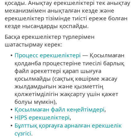
қосады. Анықтау ерекшеліктері тек анықтау
механизмімен анықталған кезде және
ерекшеліктер тізімінде тиісті ереже болған
кезде нысандарды қоспайды.
Басқа ерекшеліктер түрлерімен
шатастырмау керек:
Процесс ерекшеліктері
— Қосылмаған
•
қолданба процестеріне тиесілі барлық
файл әрекеттері қарап шығуға
қосылмайды (сақтық көшірме жасау
жылдамдығын және қызметтің
қолжетімділігін жақсарту үшін қажет
болуы мүмкін),
Қосылмаған файл кеңейтімдері
,
•
HIPS ерекшеліктері
,
•
Бұлттық қорғауға арналған ерекшелік
•
сүзгісі
.