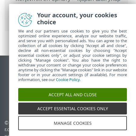
> Зиянкес бағдарламалардан
қорғайтын сканерлеу интерфейсі
Your account, your cookies
(AMSI)
choice
We and our partners use cookies to give you the best
optimized online experience, analyze our website traffic,
and serve you with personalized ads. You can agree to the
collection of all cookies by clicking "Accept all and close",
decline all non-essential cookies by choosing "Accept
essential cookies only", or adjust your cookie settings by
clicking "Manage cookies". You also have the right to
withdraw your consent or change your cookie preferences
Жұмыс үстеліндегі сайтты қарау
anytime by clicking the "Manage cookies" link in our website
footer or in your account settings (if available). For more
End of Life
information, see our
Cookie Policy
.
ESET білім қоры
ESET форумы
ACCEPT ALL AND CLOSE
ESET Status Portal
Аймақтық қолдау
ACCEPT ESSENTIAL COOKIES ONLY
© 1992 - 2026 ESET, spol. s
Cookie файлдарын
MANAGE COOKIES
r.o. - Барлық құқықтары
басқару