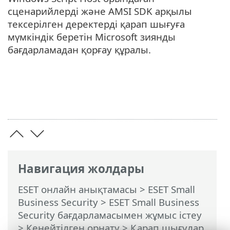
сценарийлерді және AMSI SDK арқылы
тексерілген деректерді қарап шығуға
мүмкіндік беретін Microsoft зиянды
бағдарламадан қорғау құралы.
Навигация жолдары
ESET онлайн анықтамасы
>
ESET Small
Business Security
>
ESET Small Business
Security бағдарламасымен жұмыс істеу
>
Кеңейтілген орнату
>
Қарап шығулар