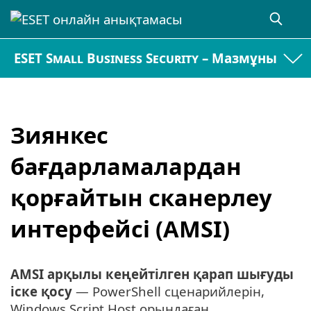
ESET Small Business Security – Мазмұны
Зиянкес
бағдарламалардан
қорғайтын сканерлеу
интерфейсі (AMSI)
AMSI арқылы кеңейтілген қарап шығуды
іске қосу
— PowerShell сценарийлерін,
Windows Script Host орындаған