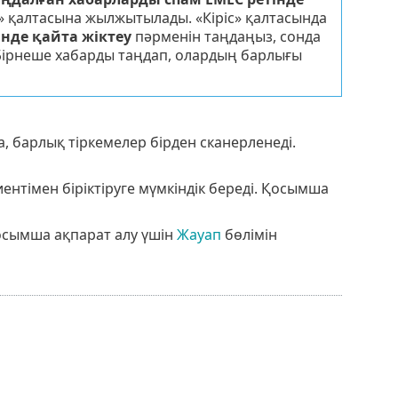
» қалтасына жылжытылады. «Кіріс» қалтасында
нде қайта жіктеу
пәрменін таңдаңыз, сонда
Бірнеше хабарды таңдап, олардың барлығы
 барлық тіркемелер бірден сканерленеді.
ентімен біріктіруге мүмкіндік береді. Қосымша
Қосымша ақпарат алу үшін
Жауап
бөлімін