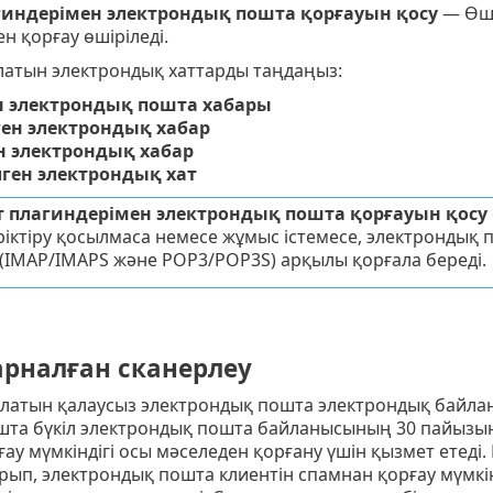
гиндерімен электрондық пошта қорғауын қосу
— Өші
н қорғау өшіріледі.
атын электрондық хаттарды таңдаңыз:
 электрондық пошта хабары
ген электрондық хабар
 электрондық хабар
лген электрондық хат
 плагиндерімен электрондық пошта қорғауын қосу
біріктіру қосылмаса немесе жұмыс істемесе, электронды
(IMAP/IMAPS және POP3/POP3S) арқылы қорғала береді.
арналған сканерлеу
латын қалаусыз электрондық пошта электрондық байланы
шта бүкіл электрондық пошта байланысының 30 пайызын
ау мүмкіндігі осы мәселеден қорғану үшін қызмет етеді.
ырып, электрондық пошта клиентін спамнан қорғау мүмкінд