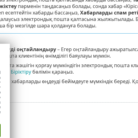
жіктеу
пәрменін таңдасаңыз болады, сонда хабар «Кіріс
еп есептейтін хабарды бассаңыз,
Хабарларды спам реті
қалаусыз электрондық пошта қалтасына жылжытылады. 
а бір мезгілде шара қолдануға болады.
өңдеуді оңтайландыру
– Егер оңтайландыру ажыратылса,
пошта клиентінің өнімділігі баяулауы мүмкін.
ошта жәшігін қорғау мүмкіндігін электрондық пошта кли
 үшін
Біріктіру
бөлімін қараңыз.
d
h
нды хабарларды өңдеуді бейімдеуге мүмкіндік береді. 
y
y
e
o
s
e
e