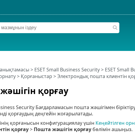
 анықтамасы
>
ESET Small Business Security
>
ESET Small B
орнату
>
Қорғаныстар
>
Электрондық пошта клиентін қо
жәшігін қорғау
usiness Security Бағдарламасын пошта жәшігімен бірікт
нді қорғаудың деңгейін жоғарылатады.
інің қорғанысын конфигурациялау үшін
Кеңейтілген орн
нтін қорғау
>
Пошта жәшігін қорғау
бөлімін ашыңыз.