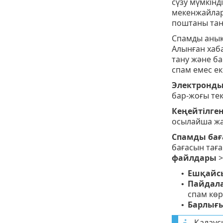
сүзу мүмкінд
мекенжайларғ
поштаны тани
Спамды анық
Алынған хаба
тану және ба
спам емес ек
Электрондық
бар-жоғы тек
Кеңейтілген
осылайша жа
Спамды бағ
бағасын тағ
файлдары
Ешқайс
•
Пайдала
•
спам көр
Барлығ
•
Қалаус