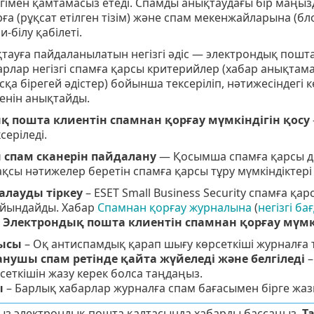
ігімен қамтамасыз етеді. Спамды анықтаудағы бір маңыз
а (рұқсат етілген тізім) және спам мекенжайларына (бл
-білу қабілеті.
тауға пайдаланылатын негізгі әдіс — электрондық пошт
рлар негізгі спамға қарсы критерийлер (хабар анықтам
сқа бірегей әдістер) бойынша тексеріліп, нәтижесіндегі
енін анықтайды.
 пошта клиентін спамнан қорғау мүмкіндігін қосу
серіледі.
 спам сканерін пайдалану
— Қосымша спамға қарсы де
қсы нәтижелер беретін спамға қарсы тұру мүмкіндіктер
алауды тіркеу
– ESET Small Business Security спамға қ
айындайды. Хабар
Спамнан қорғау журналына
(
негізгі ба
>
Электрондық пошта клиентін спамнан қорғау мүмк
ысы
– Оқ антиспамдық қарап шығу көрсеткіші журналға т
нушы спам ретінде қайта жүйеледі және белгіледі
–
сеткішін жазу керек болса таңдаңыз.
ы
– Барлық хабарлар журналға спам бағасымен бірге жа
ыз электрондық пошта қалтасында хабарды бассаңыз,
Т