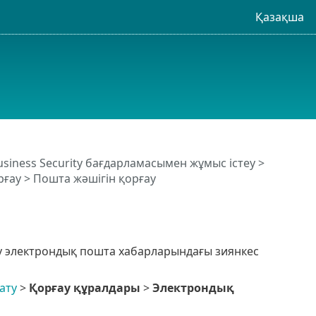
Қазақша
usiness Security бағдарламасымен жұмыс істеу
>
рғау
> Пошта жәшігін қорғау
іру электрондық пошта хабарларындағы зиянкес
ату
>
Қорғау құралдары
>
Электрондық