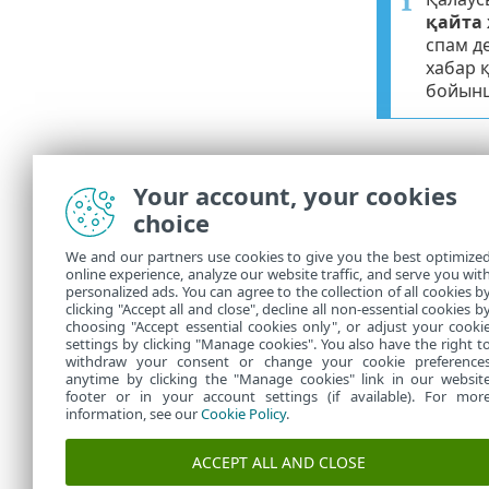
қайта 
спам д
хабар 
бойынш
Тіркемені 
Your account, your cookies
Электрондық 
choice
Біріктіру
— П
ақпарат алу
We and our partners use cookies to give you the best optimize
online experience, analyze our website traffic, and serve you wit
Жауап
— зия
personalized ads. You can agree to the collection of all cookies b
clicking "Accept all and close", decline all non-essential cookies b
қараңыз.
choosing "Accept essential cookies only", or adjust your cooki
settings by clicking "Manage cookies". You also have the right t
withdraw your consent or change your cookie preference
anytime by clicking the "Manage cookies" link in our websit
footer or in your account settings (if available). For mor
information, see our
Cookie Policy
.
ACCEPT ALL AND CLOSE