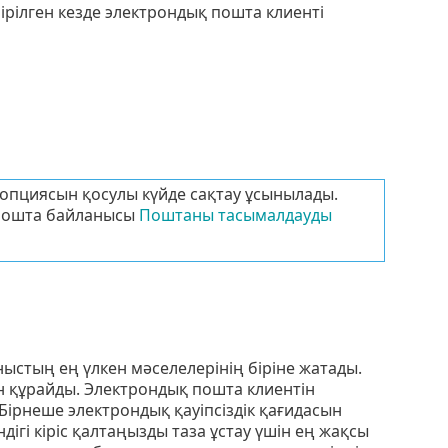
рілген кезде электрондық пошта клиенті
опциясын қосулы күйде сақтау ұсынылады.
қ пошта байланысы
Поштаны тасымалдауды
стың ең үлкен мәселелерінің біріне жатады.
 құрайды. Электрондық пошта клиентін
 Бірнеше электрондық қауіпсіздік қағидасын
ігі кіріс қалтаңызды таза ұстау үшін ең жақсы