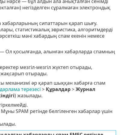
ды нәрсе — бұл алдын ала анықталған сенімді
окталған) негізделген сұралмаған электрондық
а хабарларының сипаттарын қарап шығу.
алары, статистикалық эвристика, алгоритмдерді
 көрсеткіш мәні хабардың спам екенін немесе
— Ол қосылғанда, алынған хабарларда спамның
ректер мезгіл-мезгіл жүктеп отырады,
і жақсарып отырады.
арсы механизмі әр қарап шыққан хабарға спам
ғдарлама терезесі
>
Құралдар
>
Журнал
індігі
) жазылады.
іркелмейді.
 Мұны SPAM ретінде белгіленген хабарлар үшін
зылады.
аңдалған хабарларды спам ЕМЕС ретінде