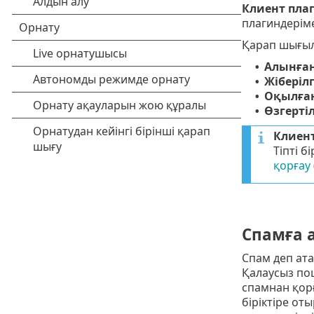
Клиент пла
плагиндеріме
Қарап шығыл
Алынған
•
Жіберіл
•
Оқылған
•
Өзгерті
•
Клиент
Тіпті 
қорғау
Спамға 
Спам деп ата
Қалаусыз по
спамнан қорғ
біріктіре от