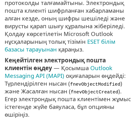
протоколды талғамайтыны. Электрондық
пошта клиенті шифрланған хабарламаны
алған кезде, оның шифры шешіледі және
вирусты қарап шығу құралына жіберіледі.
Қолдау көрсетілетін Microsoft Outlook
нұсқаларының толық тізімін
ESET білім
базасы тарауынан
қараңыз.
Кеңейтілген электрондық пошта
клиентін өңдеу
— Қосымша
Outlook
Messaging API (MAPI)
оқиғаларын өңдейді:
Түрлендірілген нысан (
)
fnevObjectModified
және Жасалған нысан (
).
fnevObjectCreated
Егер электрондық пошта клиентімен жұмыс
істегенде жүйе баяуласа, бұл опцияны
өшіріңіз.