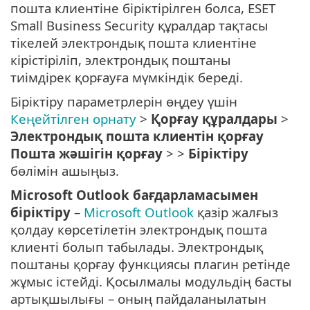
пошта клиентіне біріктірілген болса, ESET
Small Business Security құралдар тақтасы
тікелей электрондық пошта клиентіне
кірістіріліп, электрондық поштаны
тиімдірек қорғауға мүмкіндік береді.
Біріктіру параметрлерін өңдеу үшін
Кеңейтілген орнату
>
Қорғау құралдары
>
Электрондық пошта клиентін қорғау
Пошта жәшігін қорғау
> >
Біріктіру
бөлімін ашыңыз.
Microsoft Outlook бағдарламасымен
біріктіру
–
Microsoft Outlook
қазір жалғыз
қолдау көрсетілетін электрондық пошта
клиенті болып табылады. Электрондық
поштаны қорғау функциясы плагин ретінде
жұмыс істейді. Қосылмалы модульдің басты
артықшылығы – оның пайдаланылатын