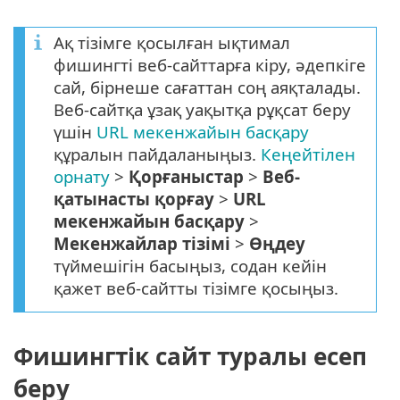
Ақ тізімге қосылған ықтимал
фишингті веб-сайттарға кіру, әдепкіге
сай, бірнеше сағаттан соң аяқталады.
Веб-сайтқа ұзақ уақытқа рұқсат беру
үшін
URL мекенжайын басқару
құралын пайдаланыңыз.
Кеңейтілен
орнату
>
Қорғаныстар
>
Веб-
қатынасты қорғау
>
URL
мекенжайын басқару
>
Мекенжайлар тізімі
>
Өңдеу
түймешігін басыңыз, содан кейін
қажет веб-сайтты тізімге қосыңыз.
Фишингтік сайт туралы есеп
беру