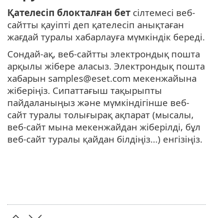
Қателесіп блокталған бет
сілтемесі веб-
сайтты қауіпті деп қателесіп анықтаған
жағдай туралы хабарлауға мүмкіндік береді.
Сондай-ақ, веб-сайтты электрондық пошта
арқылы жібере аласыз. Электрондық пошта
хабарын samples@eset.com мекенжайына
жіберіңіз. Сипаттағыш тақырыпты
пайдаланыңыз және мүмкіндігінше веб-
сайт туралы толығырақ ақпарат (мысалы,
веб-сайт мына мекенжайдан жіберілді, бұл
веб-сайт туралы қайдан білдіңіз...) енгізіңіз.