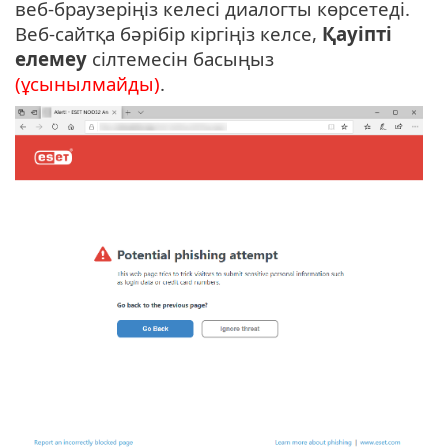
веб-браузеріңіз келесі диалогты көрсетеді.
Веб-сайтқа бәрібір кіргіңіз келсе,
Қауіпті
елемеу
сілтемесін басыңыз
(ұсынылмайды)
.