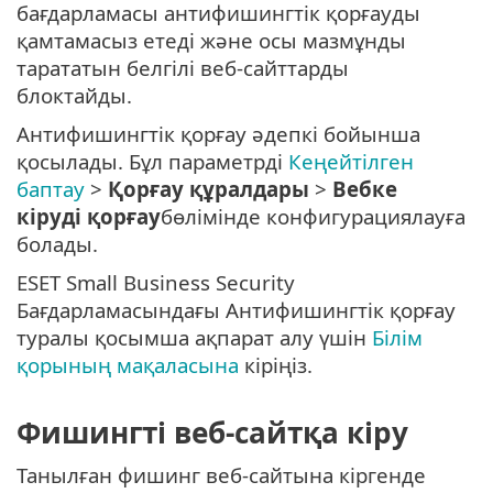
бағдарламасы антифишингтік қорғауды
қамтамасыз етеді және осы мазмұнды
тарататын белгілі веб-сайттарды
блоктайды.
Антифишингтік қорғау әдепкі бойынша
қосылады. Бұл параметрді
Кеңейтілген
баптау
>
Қорғау құралдары
>
Вебке
кіруді қорғау
бөлімінде конфигурациялауға
болады.
ESET Small Business Security
Бағдарламасындағы Антифишингтік қорғау
туралы қосымша ақпарат алу үшін
Білім
қорының мақаласына
кіріңіз.
Фишингті веб-сайтқа кіру
Танылған фишинг веб-сайтына кіргенде