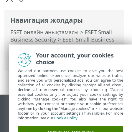
Навигация жолдары
ESET онлайн анықтамасы
>
ESET Small
Business Security
>
ESET Small Business
Security бағдарламасымен жұмыс істеу
>
Реттеу
>
Интернетті қорғау
>
Your account, your cookies
Антифишингтік қорғау
choice
We and our partners use cookies to give you the best
optimized online experience, analyze our website traffic,
and serve you with personalized ads. You can agree to the
collection of all cookies by clicking "Accept all and close",
decline all non-essential cookies by choosing "Accept
essential cookies only", or adjust your cookie settings by
clicking "Manage cookies". You also have the right to
withdraw your consent or change your cookie preferences
Жұмыс үстеліндегі сайтты қарау
anytime by clicking the "Manage cookies" link in our website
footer or in your account settings (if available). For more
End of Life
information, see our
Cookie Policy
.
ESET білім қоры
ESET форумы