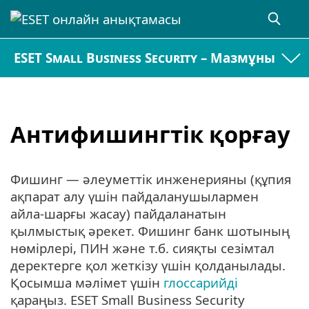
ESET Small Business Security – Мазмұны
Антифишингтік қорғау
Фишинг — әлеуметтік инженерияны (құпия
ақпарат алу үшін пайдаланушылармен
айла-шарғы жасау) пайдаланатын
қылмыстық әрекет. Фишинг банк шотының
нөмірлері, ПИН және т.б. сияқты сезімтал
деректерге қол жеткізу үшін қолданылады.
Қосымша мәлімет үшін
глоссарийді
қараңыз. ESET Small Business Security