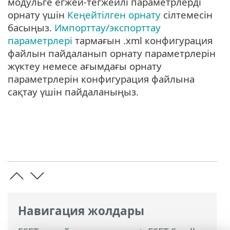
модульге егжей-тегжейлі параметрлерді
орнату үшін
Кеңейтілген орнату
сілтемесін
басыңыз.
Импорттау/экспорттау
параметрлері
тармағын .xml конфигурация
файлын пайдаланып орнату параметрлерін
жүктеу немесе ағымдағы орнату
параметрлерін конфигурация файлына
сақтау үшін пайдаланыңыз.
Навигация жолдары