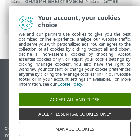
ESET онлайн анықтамасы
>
ESET Small
Business Security
>
ESET Small Business
Security бағдарламасымен жұмыс істеу
Your account, your cookies
> Реттеу
choice
We and our partners use cookies to give you the best
optimized online experience, analyze our website traffic,
and serve you with personalized ads. You can agree to the
collection of all cookies by clicking "Accept all and close",
decline all non-essential cookies by choosing "Accept
essential cookies only", or adjust your cookie settings by
clicking "Manage cookies". You also have the right to
withdraw your consent or change your cookie preferences
Жұмыс үстеліндегі сайтты қарау
anytime by clicking the "Manage cookies" link in our website
footer or in your account settings (if available). For more
End of Life
information, see our
Cookie Policy
.
ESET білім қоры
ESET форумы
ACCEPT ALL AND CLOSE
ESET Status Portal
Аймақтық қолдау
ACCEPT ESSENTIAL COOKIES ONLY
© 1992 - 2026 ESET, spol. s
Cookie файлдарын
MANAGE COOKIES
r.o. - Барлық құқықтары
басқару