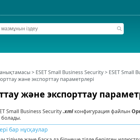
 анықтамасы
>
ESET Small Business Security
>
ESET Small B
орттау және экспорттау параметрлері
тау және экспорттау парамет
ET Small Business Security
.xml
конфигурация файлын
Ор
 болады.
ері бар нұсқаулар
н тілінде және басқа да бірнеше тілде берілген иллюс