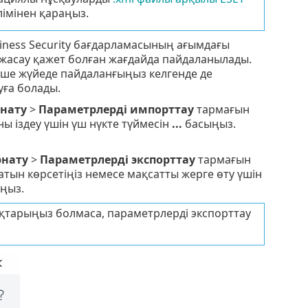
імінен қараңыз.
iness Security бағдарламасының ағымдағы
 жасау қажет болған жағдайда пайдаланылады.
еше жүйеде пайдаланғыңыз келгенде де
ға болады.
нату
>
Параметрлерді импорттау
тармағын
 іздеу үшін үш нүкте түймесін
...
басыңыз.
нату
>
Параметрлерді экспорттау
тармағын
ын көрсетіңіз немесе мақсатты жерге өту үшін
ңыз.
ықтарыңыз болмаса, параметрлерді экспорттау