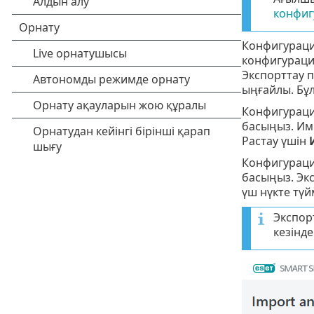
конфиг
Конфигураци
конфигураци
Экспорттау 
ыңғайлы. Бұ
Конфигураци
басыңыз. Имп
Растау үшін
Конфигураци
басыңыз. Эк
үш нүкте түй
Экспор
кезінде