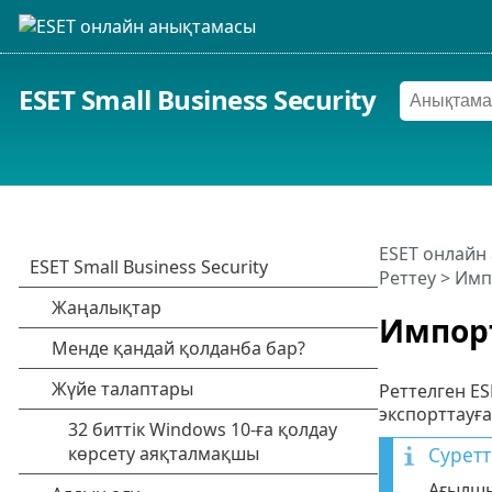
ESET Small Business Security
ESET онлайн
Реттеу
> Имп
Импорт
Реттелген ES
экспорттауға
Суретт
Ағылшы