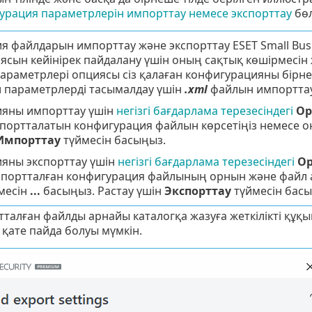
урация параметрлерін импорттау немесе экспорттау
бөл
я файлдарын импорттау және экспорттау ESET Small Bus
ясын кейінірек пайдалану үшін оның сақтық көшірмесін
параметрлері опциясы сіз қалаған конфигурацияны бірн
л параметрлерді тасымалдау үшін
.xml
файлын импорттау
яны импорттау үшін
негізгі бағдарлама терезесіндегі
Ор
ортталатын конфигурация файлын көрсетіңіз немесе оны
Импорттау
түймесін басыңыз.
яны экспорттау үшін
негізгі бағдарлама терезесіндегі
Ор
спортталған конфигурация файлының орнын және файл ат
месін
...
басыңыз. Растау үшін
Экспорттау
түймесін басы
тталған файлды арнайы каталогқа жазуға жеткілікті құқ
 қате пайда болуы мүмкін.