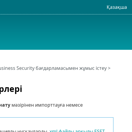
Қазақша
usiness Security бағдарламасымен жұмыс істеу
>
рлері
нату
мәзірінен импорттауға немесе
трациялы нұсқауларды
.xml файлы арқылы ESET