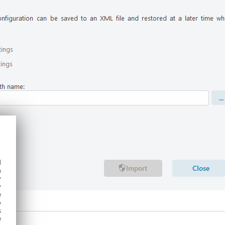
d
h
y
y
e
o
s
e