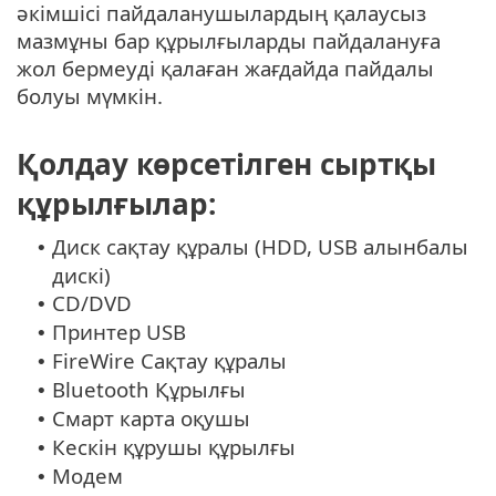
әкімшісі пайдаланушылардың қалаусыз
мазмұны бар құрылғыларды пайдалануға
жол бермеуді қалаған жағдайда пайдалы
болуы мүмкін.
Қолдау көрсетілген сыртқы
құрылғылар:
Диск сақтау құралы (HDD, USB алынбалы
•
дискі)
CD/DVD
•
Принтер USB
•
FireWire Сақтау құралы
•
Bluetooth Құрылғы
•
Смарт карта оқушы
•
Кескін құрушы құрылғы
•
Модем
•