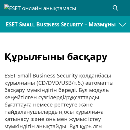
ESET Small Business Security – Мазмұны
Құрылғыны басқару
ESET Small Business Security қолданбасы
құрылғыны (CD/DVD/USB/т.б.) автоматты
басқару мүмкіндігін береді. Бұл модуль
кеңейтілген сүзгілерді/рұқсаттарды
бұғаттауға немесе реттеуге және
пайдаланушылардың осы құрылғыға
қатынасу және онымен жұмыс істеу
мүмкіндігін анықтайды. Бұл құрылғы