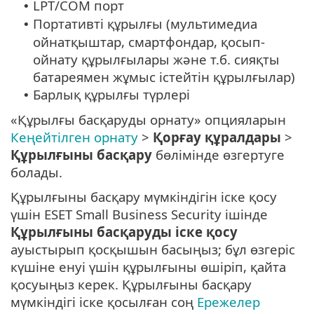
LPT/COM порт
•
Портативті құрылғы (мультимедиа
•
ойнатқыштар, смартфондар, қосып-
ойнату құрылғылары және т.б. сияқты
батареямен жұмыс істейтін құрылғылар)
Барлық құрылғы түрлері
•
«Құрылғы басқаруды орнату» опцияларын
Кеңейтілген орнату
>
Қорғау құралдары
>
Құрылғыны басқару
бөлімінде өзгертуге
болады.
Құрылғыны басқару мүмкіндігін іске қосу
үшін ESET Small Business Security ішінде
Құрылғыны басқаруды іске қосу
ауыстырып қосқышын басыңыз; бұл өзгеріс
күшіне енуі үшін құрылғыны өшіріп, қайта
қосуыңыз керек. Құрылғыны басқару
мүмкіндігі іске қосылған соң
Ережелер