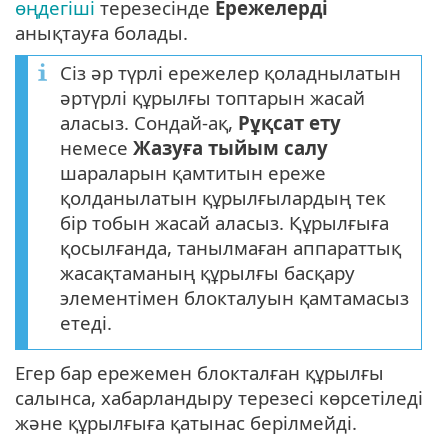
өңдегіші
терезесінде
Ережелерді
анықтауға болады.
Сіз әр түрлі ережелер қоладнылатын
әртүрлі құрылғы топтарын жасай
аласыз. Сондай-ақ,
Рұқсат ету
немесе
Жазуға тыйым салу
шараларын қамтитын ереже
қолданылатын құрылғылардың тек
бір тобын жасай аласыз. Құрылғыға
қосылғанда, танылмаған аппараттық
жасақтаманың құрылғы басқару
элементімен блокталуын қамтамасыз
етеді.
Егер бар ережемен блокталған құрылғы
салынса, хабарландыру терезесі көрсетіледі
және құрылғыға қатынас берілмейді.