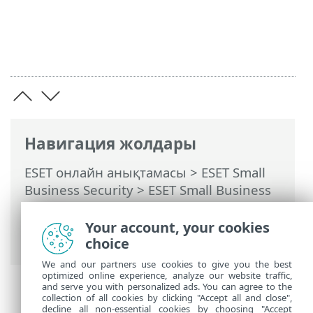
Навигация жолдары
ESET онлайн анықтамасы
>
ESET Small
Business Security
>
ESET Small Business
Security бағдарламасымен жұмыс істеу
>
Кеңейтілген орнату
>
Қорғаныстар
>
Your account, your cookies
Құрылғыны басқару
choice
We and our partners use cookies to give you the best
optimized online experience, analyze our website traffic,
and serve you with personalized ads. You can agree to the
collection of all cookies by clicking "Accept all and close",
decline all non-essential cookies by choosing "Accept