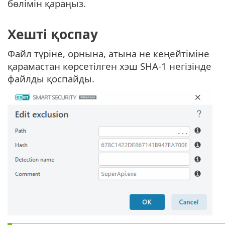
бөлімін қараңыз.
Хешті қоспау
Файл түріне, орнына, атына не кеңейтіміне
қарамастан көрсетілген хэш SHA-1 негізінде
файлды қоспайды.