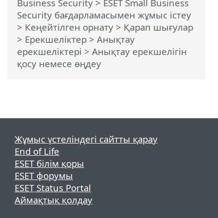
Business Security
>
ESET Small Business
Security бағдарламасымен жұмыс істеу
>
Кеңейтілген орнату
>
Қарап шығулар
>
Ерекшеліктер
>
Анықтау
ерекшеліктері
> Анықтау ерекшелігін
қосу немесе өңдеу
Жұмыс үстеліндегі сайтты қарау
End of Life
ESET білім қоры
ESET форумы
ESET Status Portal
Аймақтық қолдау