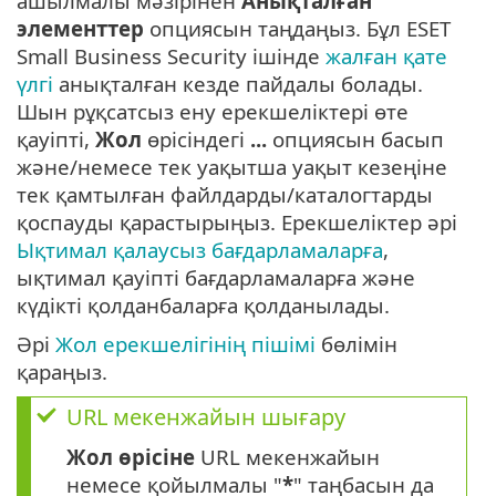
ашылмалы мәзірінен
Анықталған
элементтер
опциясын таңдаңыз. Бұл ESET
Small Business Security ішінде
жалған қате
үлгі
анықталған кезде пайдалы болады.
Шын рұқсатсыз ену ерекшеліктері өте
қауіпті,
Жол
өрісіндегі
...
опциясын басып
және/немесе тек уақытша уақыт кезеңіне
тек қамтылған файлдарды/каталогтарды
қоспауды қарастырыңыз. Ерекшеліктер әрі
Ықтимал қалаусыз бағдарламаларға
,
ықтимал қауіпті бағдарламаларға және
күдікті қолданбаларға қолданылады.
Әрі
Жол ерекшелігінің пішімі
бөлімін
қараңыз.
URL мекенжайын шығару
Жол өрісіне
URL мекенжайын
немесе қойылмалы "
*
" таңбасын да