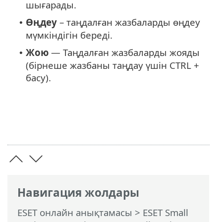
шығарады.
Өңдеу
– таңдалған жазбаларды өңдеу
•
мүмкіндігін береді.
Жою
— Таңдалған жазбаларды жояды
•
(бірнеше жазбаны таңдау үшін CTRL +
басу).
Навигация жолдары
ESET онлайн анықтамасы
>
ESET Small