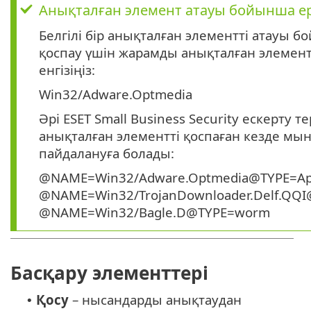
Анықталған элемент атауы бойынша е
Белгілі бір анықталған элементті атауы 
қоспау үшін жарамды анықталған элемен
енгізіңіз:
Win32/Adware.Optmedia
Әрі ESET Small Business Security ескерту т
анықталған элементті қоспаған кезде мын
пайдалануға болады:
@NAME=Win32/Adware.Optmedia@TYPE=Ap
@NAME=Win32/TrojanDownloader.Delf.QQI
@NAME=Win32/Bagle.D@TYPE=worm
Басқару элементтері
Қосу
– нысандарды анықтаудан
•