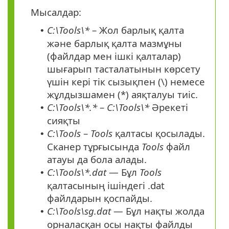
Мысалдар:
C:\Tools\*
– Жол барлық қалта
•
және барлық қалта мазмұны
(файлдар мен ішкі қалталар)
шығарып тасталатынын көрсету
үшін кері тік сызықпен (\) немесе
жұлдызшамен (*) аяқталуы тиіс.
C:\Tools\*.*
–
C:\Tools\*
Әрекеті
•
сияқты
C:\Tools
–
Tools
қалтасы қосылады.
•
Сканер тұрғысында
Tools
файл
атауы да бола алады.
C:\Tools\*.dat
— Бұл
Tools
•
қалтасының ішіндегі .dat
файлдарын қоспайды.
C:\Tools\sg.dat
— Бұл нақты жолда
•
орналасқан осы нақты файлды