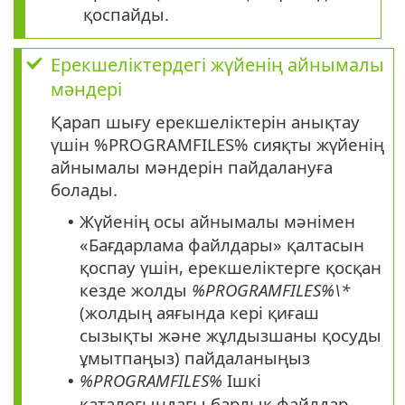
қоспайды.
Ерекшеліктердегі жүйенің айнымалы
мәндері
Қарап шығу ерекшеліктерін анықтау
үшін %PROGRAMFILES% сияқты жүйенің
айнымалы мәндерін пайдалануға
болады.
Жүйенің осы айнымалы мәнімен
•
«Бағдарлама файлдары» қалтасын
қоспау үшін, ерекшеліктерге қосқан
кезде жолды
%PROGRAMFILES%\*
(жолдың аяғында кері қиғаш
сызықты және жұлдызшаны қосуды
ұмытпаңыз) пайдаланыңыз
%PROGRAMFILES%
Ішкі
•
каталогындағы барлық файлдар