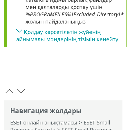
мен қалталарды қоспау үшін
%PROGRAMFILES%\Excluded_Directory\*
жолын пайдаланыңыз
Қолдау көрсетілетін жүйенің
айнымалы мәндерінің тізімін кеңейту
Навигация жолдары
ESET онлайн анықтамасы
>
ESET Small
Business Security
>
ESET Small Business