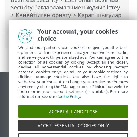
Security бағдарламасымен жұмыс істеу
>
Кеңейтілген орнату
>
Қарап шығулар
>
Ерекшеліктер
>
Өнімділік
ерекшеліктері
> Жол ерекшелігінің
Your account, your cookies
пішімі
choice
We and our partners use cookies to give you the best
optimized online experience, analyze our website traffic,
and serve you with personalized ads. You can agree to the
collection of all cookies by clicking "Accept all and close",
decline all non-essential cookies by choosing "Accept
essential cookies only", or adjust your cookie settings by
clicking "Manage cookies". You also have the right to
withdraw your consent or change your cookie preferences
Жұмыс үстеліндегі сайтты қарау
anytime by clicking the "Manage cookies" link in our website
footer or in your account settings (if available). For more
End of Life
information, see our
Cookie Policy
.
ESET білім қоры
ESET форумы
ACCEPT ALL AND CLOSE
ESET Status Portal
Аймақтық қолдау
ACCEPT ESSENTIAL COOKIES ONLY