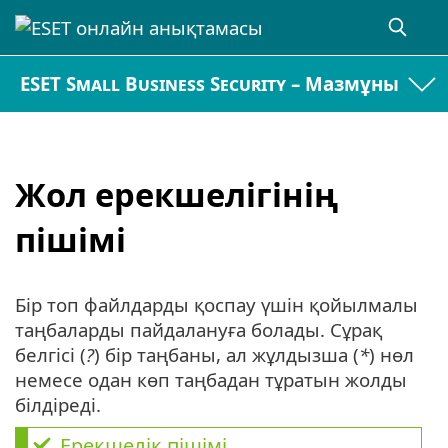
ESET Small Business Security – Мазмұны
Жол ерекшелігінің
пішімі
Бір топ файлдарды қоспау үшін қойылмалы
таңбаларды пайдалануға болады. Сұрақ
белгісі (
?
) бір таңбаны, ал жұлдызша (
*
) нөл
немесе одан көп таңбадан тұратын жолды
білдіреді.
Ерекшелік пішімі