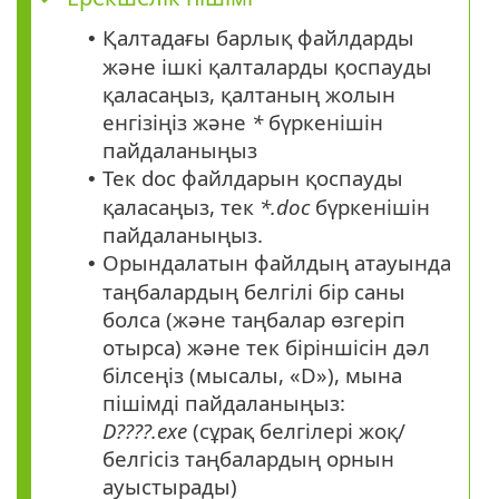
Қалтадағы барлық файлдарды
•
және ішкі қалталарды қоспауды
қаласаңыз, қалтаның жолын
енгізіңіз және
*
бүркенішін
пайдаланыңыз
Тек doc файлдарын қоспауды
•
қаласаңыз, тек
*.doc
бүркенішін
пайдаланыңыз.
Орындалатын файлдың атауында
•
таңбалардың белгілі бір саны
болса (және таңбалар өзгеріп
отырса) және тек біріншісін дәл
білсеңіз (мысалы, «D»), мына
пішімді пайдаланыңыз:
D????.exe
(сұрақ белгілері жоқ/
белгісіз таңбалардың орнын
ауыстырады)