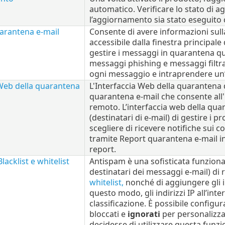
automatico. Verificare lo stato di 
l’aggiornamento sia stato eseguito
arantena e-mail
Consente di avere informazioni sull
accessibile dalla finestra principa
gestire i messaggi in quarantena qua
messaggi phishing e messaggi filtrati
ogni messaggio e intraprendere un’a
 Web della quarantena
L'Interfaccia Web della quarantena d
quarantena e-mail che consente all'
remoto. L’interfaccia web della quar
(destinatari di e-mail) di gestire i
scegliere di ricevere notifiche sui
tramite Report quarantena e-mail invi
report.
lacklist e whitelist
Antispam è una sofisticata funzional
destinatari dei messaggi e-mail) di r
whitelist,
nonché di aggiungere gli ind
questo modo, gli indirizzi IP all’inte
classificazione. È possibile configur
bloccati e
ignorati
per personalizza
decidesse di utilizzare questa funzio