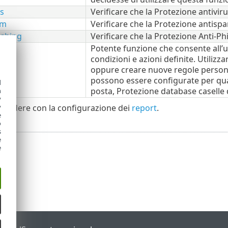
us
Verificare che la Protezione antivir
am
Verificare che la Protezione antisp
ishing
Verificare che la Protezione Anti-P
Potente funzione che consente all’ut
condizioni e azioni definite. Utilizz
oppure creare nuove regole personal
possono essere configurate per qual
d
posta, Protezione database caselle d
h
y
rocedere con la configurazione dei
report
.
y
e
o
s
e
e