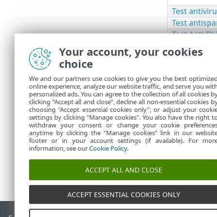
Test antivir
Test antisp
Test Anti-Ph
Regole
Your account, your cookies
choice
We and our partners use cookies to give you the best optimize
online experience, analyze our website traffic, and serve you wit
personalized ads. You can agree to the collection of all cookies b
È possibile p
clicking "Accept all and close", decline all non-essential cookies b
choosing "Accept essential cookies only", or adjust your cooki
settings by clicking "Manage cookies". You also have the right t
withdraw your consent or change your cookie preference
anytime by clicking the "Manage cookies" link in our websit
footer or in your account settings (if available). For mor
information, see our
Cookie Policy
.
ACCEPT ALL AND CLOSE
ACCEPT ESSENTIAL COOKIES ONLY