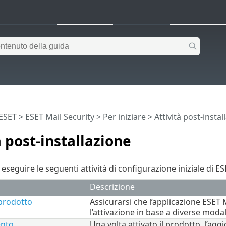
 ESET
>
ESET Mail Security
>
Per iniziare
> Attività post-instal
à post-installazione
i eseguire le seguenti attività di configurazione iniziale di ES
Descrizione
 prodotto
Assicurarsi che l’applicazione ESET M
l’attivazione in base a diverse modal
nto
Una volta attivato il prodotto, l’a