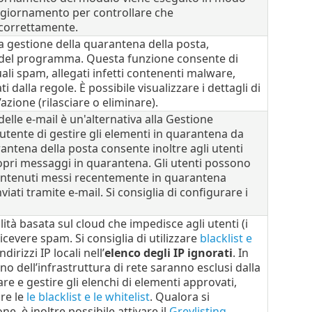
aggiornamento per controllare che
 correttamente.
a gestione della quarantena della posta,
le del programma. Questa funzione consente di
li spam, allegati infetti contenenti malware,
 dalla regole. È possibile visualizzare i dettagli di
zione (rilasciare o eliminare).
elle e-mail è un'alternativa alla Gestione
utente di gestire gli elementi in quarantena da
antena della posta consente inoltre agli utenti
 propri messaggi in quarantena. Gli utenti possono
 contenuti messi recentemente in quarantena
ati tramite e-mail. Si consiglia di configurare i
ità basata sul cloud che impedisce agli utenti (i
icevere spam. Si consiglia di utilizzare
blacklist e
irizzi IP locali nell’
elenco degli IP ignorati
. In
rno dell’infrastruttura di rete saranno esclusi dalla
are e gestire gli elenchi di elementi approvati,
re le
le blacklist e le whitelist
. Qualora si
ne, è inoltre possibile attivare il
Greylisting
.