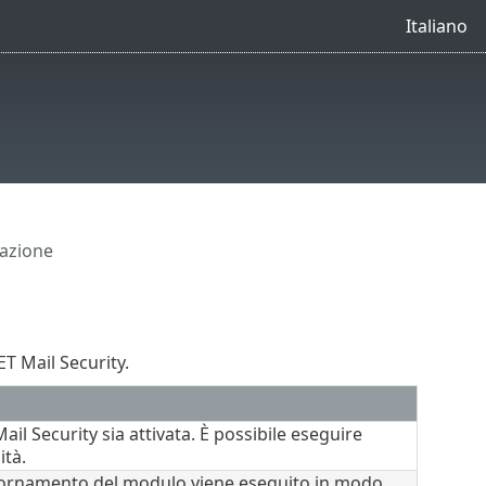
Italiano
lazione
ET Mail Security.
ail Security sia attivata. È possibile eseguire
ità.
ggiornamento del modulo viene eseguito in modo