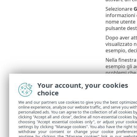
Selezionare
G
informazioni d
nome utente c
pulsante dest
Dopo aver att
visualizzato 
esempio, deci
Nella finestra
esempio gli a
problemi che 
Protezione a
Your account, your cookies
È inoltre poss
choice
monitoraggi
We and our partners use cookies to give you the best optimize
ESET P
online experience, analyze our website traffic, and serve you wit
personalized ads. You can agree to the collection of all cookies b
disposi
clicking "Accept all and close", decline all non-essential cookies b
choosing "Accept essential cookies only", or adjust your cooki
settings by clicking "Manage cookies". You also have the right t
withdraw your consent or change your cookie preference
anytime by clicking the "Manage cookies" link in our websit