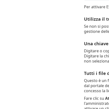
Per attivare E
Utilizza il
Se non si po
gestione dell
Una chiave 
Digitare o cop
Digitare la ch
non seleziona
Tutti i file
Questo è un fi
dal portale de
concesso la l
Fare clic su
At
l'amministrat
attivare un c