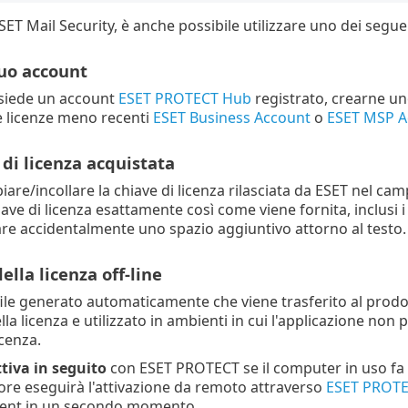
SET Mail Security, è anche possibile utilizzare uno dei segue
 tuo account
ssiede un account
ESET PROTECT Hub
registrato, crearne uno
e licenze meno recenti
ESET Business Account
o
ESET MSP A
di licenza acquistata
iare/incollare la chiave di licenza rilasciata da ESET nel ca
iave di licenza esattamente così come viene fornita, inclusi i tr
re accidentalmente uno spazio aggiuntivo attorno al testo.
 della licenza off-line
le generato automaticamente che viene trasferito al prodotto
lla licenza e utilizzato in ambienti in cui l'applicazione non
icenza.
tiva
in seguito
con ESET PROTECT se il computer in uso fa p
ore eseguirà l'attivazione da remoto attraverso
ESET PROT
lient in un secondo momento.