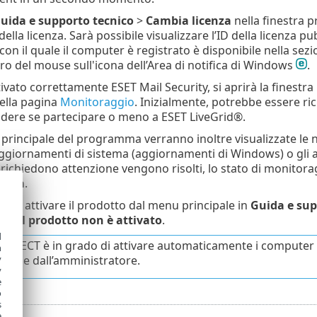
uida e supporto tecnico
>
Cambia licenza
nella finestra p
ella licenza. Sarà possibile visualizzare l’ID della licenza pub
on il quale il computer è registrato è disponibile nella sez
ro del mouse sull'icona dell’Area di notifica di Windows
.
ivato correttamente ESET Mail Security, si aprirà la finestr
nella pagina
Monitoraggio
. Inizialmente, potrebbe essere ric
dere se partecipare o meno a ESET LiveGrid®.
 principale del programma verranno inoltre visualizzate le n
ggiornamenti di sistema (aggiornamenti di Windows) o gli a
richiedono attenzione vengono risolti, lo stato di monitorag
ttiva
.
ibile attivare il prodotto dal menu principale in
Guida e sup
o
>
Il prodotto non è attivato
.
d
ROTECT è in grado di attivare automaticamente i computer cl
h
y
zione dall’amministratore.
y
e
o
s
e