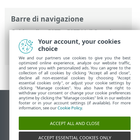
Barre di navigazione
Guida online ESET
>
ESET Mail Security
>
L'utilizzo di ESET Mail Security
>
Guida e
Your account, your cookies
supporto tecnico
> Informazioni su ESET
choice
Mail Security
We and our partners use cookies to give you the best
optimized online experience, analyze our website traffic,
and serve you with personalized ads. You can agree to the
collection of all cookies by clicking "Accept all and close",
decline all non-essential cookies by choosing "Accept
essential cookies only", or adjust your cookie settings by
clicking "Manage cookies". You also have the right to
withdraw your consent or change your cookie preferences
anytime by clicking the "Manage cookies" link in our website
Visualizza sito desktop
footer or in your account settings (if available). For more
information, see our
Cookie Policy
.
End of Life
ESET Knowledge Base
ACCEPT ALL AND CLOSE
Forum ESET
ESET Status Portal
ACCEPT ESSENTIAL COOKIES ONLY