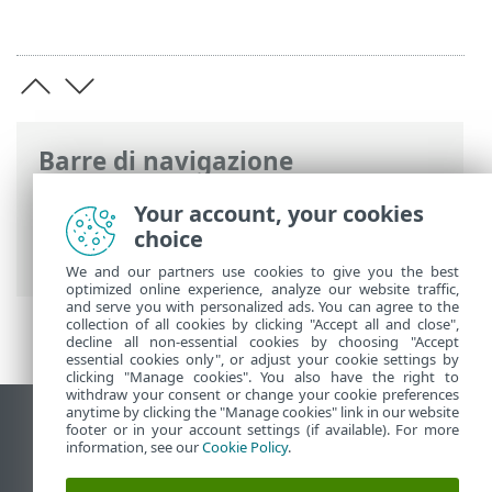
Barre di navigazione
Guida online ESET
>
ESET Mail Security
>
Your account, your cookies
Configurazione avanzata
>
Protezione
choice
trasporto posta
> Blacklist e whitelist
We and our partners use cookies to give you the best
optimized online experience, analyze our website traffic,
and serve you with personalized ads. You can agree to the
collection of all cookies by clicking "Accept all and close",
decline all non-essential cookies by choosing "Accept
essential cookies only", or adjust your cookie settings by
clicking "Manage cookies". You also have the right to
withdraw your consent or change your cookie preferences
anytime by clicking the "Manage cookies" link in our website
Visualizza sito desktop
footer or in your account settings (if available). For more
information, see our
Cookie Policy
.
End of Life
ESET Knowledge Base