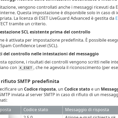
ilitazione, vengono controllati anche i messaggi ricevuti d
 interne. Questa impostazione è disponibile solo in caso di 
priata. La licenza di ESET LiveGuard Advanced è gestita da
E
CT tramite un criterio.
testazione SCL esistente prima del controllo
 è attivata per impostazione predefinita. È possibile eseguir
e Spam Confidence Level (SCL).
ati del controllo nelle intestazioni del messaggio
ta opzione, i risultati dei controlli vengono scritti nelle in
ziano con
, che ne agevola il riconoscimento (per e
X_ESET
 rifiuto SMTP predefinita
pecificare un
Codice risposta
, un
Codice stato
e un
Messagg
TP inviata al server SMTP in caso di rifiuto di un messaggi
ati:
sposta
Codice stato
Messaggio di risposta
2.5.0
Azione e-mail richiesta ok