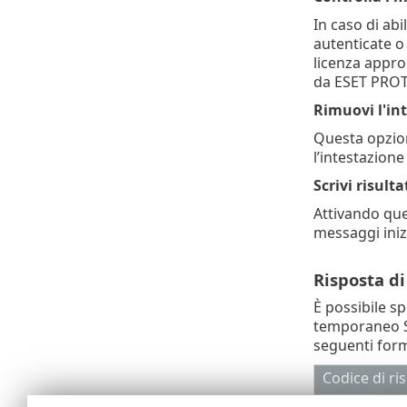
In caso di ab
autenticate o
licenza appro
da ESET PROTE
Rimuovi l'in
Questa opzione
l’intestazion
Scrivi risult
Attivando ques
messaggi ini
Risposta di
È possibile s
temporaneo SM
seguenti form
Codice di ri
250