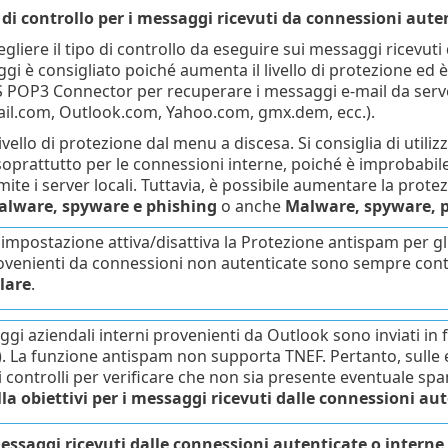
di controllo per i messaggi ricevuti da connessioni aute
egliere il tipo di controllo da eseguire sui messaggi ricevuti d
i è consigliato poiché aumenta il livello di protezione ed è 
 POP3 Connector per recuperare i messaggi e-mail da server
il.com, Outlook.com, Yahoo.com, gmx.dem, ecc.).
ivello di protezione dal menu a discesa. Si consiglia di utiliz
 soprattutto per le connessioni interne, poiché è improbabi
ramite i server locali. Tuttavia, è possibile aumentare la pr
lware, spyware e phishing
o anche
Malware, spyware, 
impostazione attiva/disattiva la Protezione antispam per gli 
ovenienti da connessioni non autenticate sono sempre contr
lare
.
ggi aziendali interni provenienti da Outlook sono inviati i
. La funzione antispam non supporta TNEF. Pertanto, sulle
i controlli per verificare che non sia presente eventuale 
la obiettivi per i messaggi ricevuti dalle connessioni au
messaggi ricevuti dalle connessioni autenticate o inter