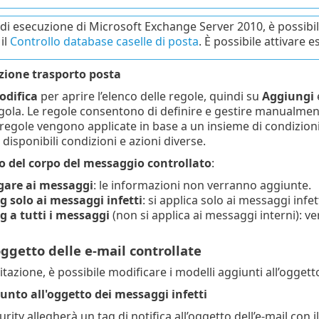
 di esecuzione di Microsoft Exchange Server 2010, è possibil
il
Controllo database caselle di posta
. È possibile attivare 
zione trasporto posta
odifica
per aprire l’elenco delle regole, quindi su
Aggiungi
ola. Le regole consentono di definire e gestire manualmen
 Le regole vengono applicate in base a un insieme di condizio
disponibili condizioni e azioni diverse.
 del corpo del messaggio controllato
:
gare ai messaggi
: le informazioni non verranno aggiunte.
g solo ai messaggi infetti
: si applica solo ai messaggi infett
g a tutti i messaggi
(non si applica ai messaggi interni): v
oggetto delle e-mail controllate
litazione, è possibile modificare i modelli aggiunti all’ogget
unto all'oggetto dei messaggi infetti
rity allegherà un tag di notifica all’oggetto dell’e-mail con 