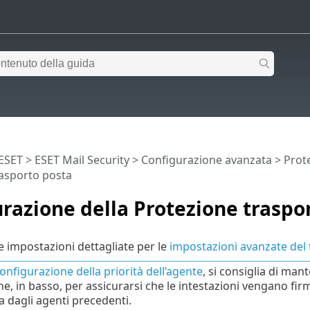
 ESET
>
ESET Mail Security
>
Configurazione avanzata
>
Prot
rasporto posta
razione della Protezione traspo
e impostazioni dettagliate per le
impostazioni avanzate del
onfigurazione della priorità dell’agente
, si consiglia di man
ne, in basso, per assicurarsi che le intestazioni vengano fir
a dagli agenti precedenti.