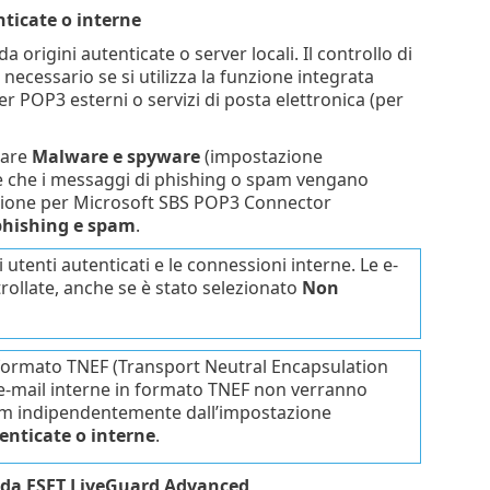
nticate o interne
a origini autenticate o server locali. Il controllo di
necessario se si utilizza la funzione integrata
 POP3 esterni o servizi di posta elettronica (per
zare
Malware e spyware
(impostazione
le che i messaggi di phishing o spam vengano
otezione per Microsoft SBS POP3 Connector
phishing e spam
.
utenti autenticati e le connessioni interne. Le e-
ollate, anche se è stato selezionato
Non
n formato TNEF (Transport Neutral Encapsulation
 e-mail interne in formato TNEF non verranno
spam indipendentemente dall’impostazione
tenticate o interne
.
ne da ESET LiveGuard Advanced