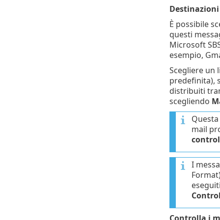
Destinazioni 
È possibile sc
questi messagg
Microsoft SBS
esempio, Gma
Scegliere un l
predefinita),
distribuiti t
scegliendo
Ma
Questa 
mail pr
control
I messa
Format)
eseguit
Control
Controlla i 