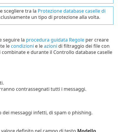
e scegliere tra la
Protezione database caselle di
esclusivamente un tipo di protezione alla volta.
e seguire la
procedura guidata Regole
per creare
te le
condizioni
e le
azioni
di filtraggio dei file con
ni combinate e durante il Controllo database caselle
i.
erranno contrassegnati tutti i messaggi.
to dei messaggi infetti, di spam o phishing.
il valore definito nel campo di testo
Modello