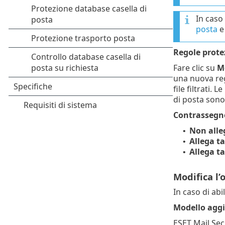
In caso
posta
e 
Regole prote
Fare clic su
M
una nuova reg
file filtrati.
di posta sono 
Contrassegno
Non alle
•
Allega ta
•
Allega ta
•
Modifica l’
In caso di abi
Modello aggi
ESET Mail Secu