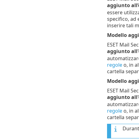
aggiunto all’
essere utilizz
specifico, ad
inserire tali 
Modello aggi
ESET Mail Secu
aggiunto all
automatizzare 
regole
o, in a
cartella separ
Modello aggi
ESET Mail Secu
aggiunto all
automatizzare 
regole
o, in a
cartella separ
Durante