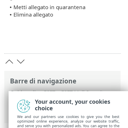
Metti allegato in quarantena
•
Elimina allegato
•
Barre di navigazione
Guida online ESET
>
ESET Mail Security
>
Configurazione avanzata
>
Protezione
Your account, your cookies
trasporto posta
>
Regole
>
Procedura
choice
guidata regole
> Azione regola
We and our partners use cookies to give you the best
optimized online experience, analyze our website traffic,
and serve you with personalized ads. You can agree to the