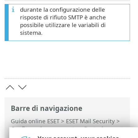
durante la configurazione delle
risposte di rifiuto SMTP è anche
possibile utilizzare le variabili di
sistema.
Barre di navigazione
Guida online ESET
>
ESET Mail Security
>
Configurazione avanzata
>
Protezione
trasporto posta
>
Configurazione della